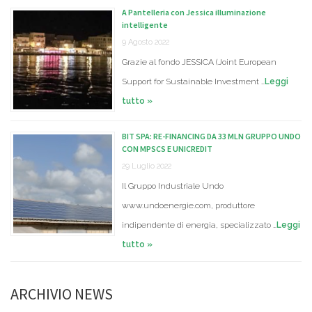
A Pantelleria con Jessica illuminazione
intelligente
9 Agosto 2022
Grazie al fondo JESSICA (Joint European
Support for Sustainable Investment …
Leggi
tutto »
BIT SPA: RE-FINANCING DA 33 MLN GRUPPO UNDO
CON MPSCS E UNICREDIT
29 Luglio 2022
Il Gruppo Industriale Undo
www.undoenergie.com, produttore
indipendente di energia, specializzato …
Leggi
tutto »
ARCHIVIO NEWS