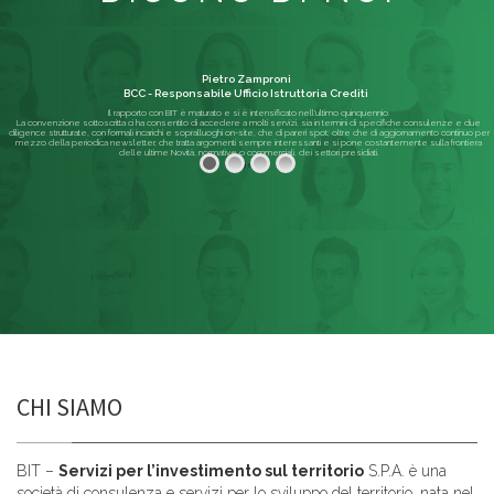
Pietro Zamproni
BCC - Responsabile Ufficio Istruttoria Crediti
Il rapporto con BIT è maturato e si è intensificato nell'ultimo quinquennio.
La convenzione sottoscritta ci ha consentito di accedere a molti servizi, sia in termini di specifiche consulenze e due
diligence strutturate, con formali incarichi e sopralluoghi on-site, che di pareri spot; oltre che di aggiornamento continuo per
mezzo della periodica newsletter, che tratta argomenti sempre interessanti e si pone costantemente sulla frontiera
delle ultime Novità, normative o commerciali, dei settori presidiati.
Leggi di più
CHI SIAMO
BIT –
Servizi per l’investimento sul territorio
S.P.A. è una
società di consulenza e servizi per lo sviluppo del territorio, nata nel