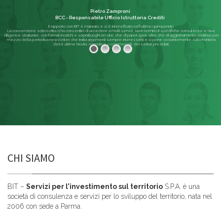
Pietro Zamproni
BCC - Responsabile Ufficio Istruttoria Crediti
Il rapporto con BIT è maturato e si è intensificato nell'ultimo quinquennio.
La convenzione sottoscritta ci ha consentito di accedere a molti servizi, sia in termini di specifiche consulenze e due
diligence strutturate, con formali incarichi e sopralluoghi on-site, che di pareri spot; oltre che di aggiornamento continuo per
mezzo della periodica newsletter, che tratta argomenti sempre interessanti e si pone costantemente sulla frontiera
delle ultime Novità, normative o commerciali, dei settori presidiati.
Leggi di più
CHI SIAMO
BIT –
Servizi per l’investimento sul territorio
S.P.A. è una
società di consulenza e servizi per lo sviluppo del territorio, nata nel
2006 con sede a Parma.