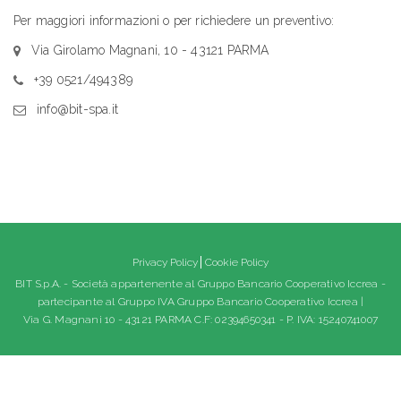
Per maggiori informazioni o per richiedere un preventivo:
Via Girolamo Magnani, 10 - 43121 PARMA
+39 0521/494389
info@bit-spa.it
Privacy Policy
Cookie Policy
BIT S.p.A. - Società appartenente al Gruppo Bancario Cooperativo Iccrea -
partecipante al Gruppo IVA Gruppo Bancario Cooperativo Iccrea |
Via G. Magnani 10 - 43121 PARMA C.F: 02394650341 - P. IVA: 15240741007