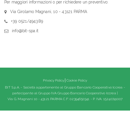
Per maggiori informazioni o per richiedere un preventivo:
Via Girolamo Magnani, 10 - 43121 PARMA
+39 0521/494389
info@bit-spa.it
Privacy Policy
Cookie Policy
BIT S.p.A. - Società appartenente al Gruppo Bancario Cooperativo Iccrea -
partecipante al Gruppo IVA Gruppo Bancario Cooperativo Iccrea |
Via G. Magnani 10 - 43121 PARMA C.F: 02394650341 - P. IVA: 15240741007