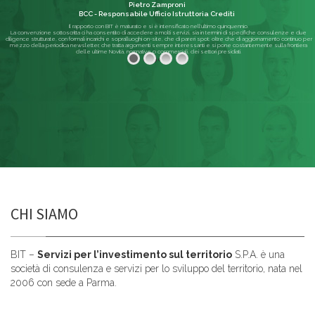
Pietro Zamproni
BCC - Responsabile Ufficio Istruttoria Crediti
Il rapporto con BIT è maturato e si è intensificato nell'ultimo quinquennio.
La convenzione sottoscritta ci ha consentito di accedere a molti servizi, sia in termini di specifiche consulenze e due
diligence strutturate, con formali incarichi e sopralluoghi on-site, che di pareri spot; oltre che di aggiornamento continuo per
mezzo della periodica newsletter, che tratta argomenti sempre interessanti e si pone costantemente sulla frontiera
delle ultime Novità, normative o commerciali, dei settori presidiati.
Leggi di più
CHI SIAMO
BIT –
Servizi per l’investimento sul territorio
S.P.A. è una
società di consulenza e servizi per lo sviluppo del territorio, nata nel
2006 con sede a Parma.