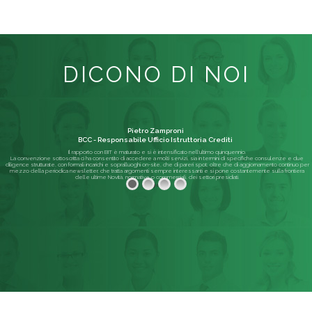
DICONO DI NOI
Pietro Zamproni
BCC - Responsabile Ufficio Istruttoria Crediti
Il rapporto con BIT è maturato e si è intensificato nell'ultimo quinquennio.
La convenzione sottoscritta ci ha consentito di accedere a molti servizi, sia in termini di specifiche consulenze e due
diligence strutturate, con formali incarichi e sopralluoghi on-site, che di pareri spot; oltre che di aggiornamento continuo per
mezzo della periodica newsletter, che tratta argomenti sempre interessanti e si pone costantemente sulla frontiera
delle ultime Novità, normative o commerciali, dei settori presidiati.
Leggi di più