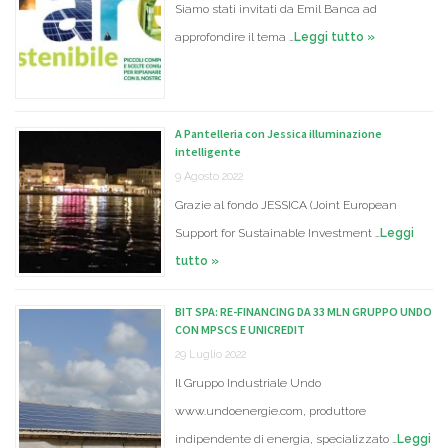
Siamo stati invitati da Emil Banca ad
approfondire il tema …
Leggi tutto »
A Pantelleria con Jessica illuminazione
intelligente
9 Agosto 2022
Grazie al fondo JESSICA (Joint European
Support for Sustainable Investment …
Leggi
tutto »
BIT SPA: RE-FINANCING DA 33 MLN GRUPPO UNDO
CON MPSCS E UNICREDIT
29 Luglio 2022
Il Gruppo Industriale Undo
www.undoenergie.com, produttore
indipendente di energia, specializzato …
Leggi