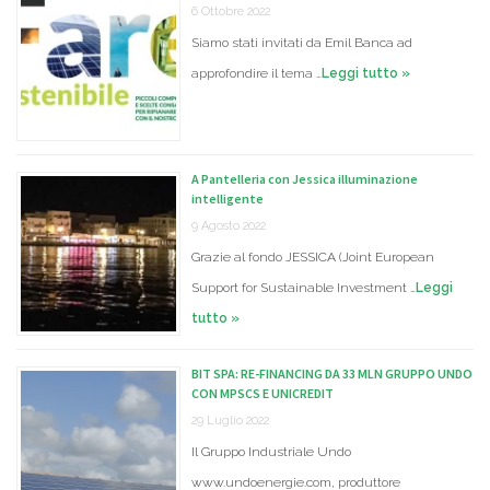
6 Ottobre 2022
Siamo stati invitati da Emil Banca ad
approfondire il tema …
Leggi tutto »
A Pantelleria con Jessica illuminazione
intelligente
9 Agosto 2022
Grazie al fondo JESSICA (Joint European
Support for Sustainable Investment …
Leggi
tutto »
BIT SPA: RE-FINANCING DA 33 MLN GRUPPO UNDO
CON MPSCS E UNICREDIT
29 Luglio 2022
Il Gruppo Industriale Undo
www.undoenergie.com, produttore