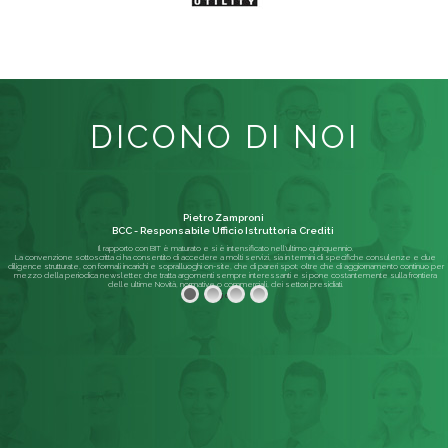
DICONO DI NOI
Pietro Zamproni
BCC - Responsabile Ufficio Istruttoria Crediti
Il rapporto con BIT è maturato e si è intensificato nell'ultimo quinquennio.
La convenzione sottoscritta ci ha consentito di accedere a molti servizi, sia in termini di specifiche consulenze e due
diligence strutturate, con formali incarichi e sopralluoghi on-site, che di pareri spot; oltre che di aggiornamento continuo per
mezzo della periodica newsletter, che tratta argomenti sempre interessanti e si pone costantemente sulla frontiera
delle ultime Novità, normative o commerciali, dei settori presidiati.
Leggi di più