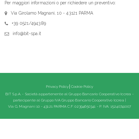
Per maggiori informazioni o per richiedere un preventivo:
Via Girolamo Magnani, 10 - 43121 PARMA
+39 0521/494389
info@bit-spa.it
Privacy Policy
Cookie Policy
BIT S.p.A. - Società appartenente al Gruppo Bancario Cooperativo Iccrea -
partecipante al Gruppo IVA Gruppo Bancario Cooperativo Iccrea |
Via G. Magnani 10 - 43121 PARMA C.F: 02394650341 - P. IVA: 15240741007