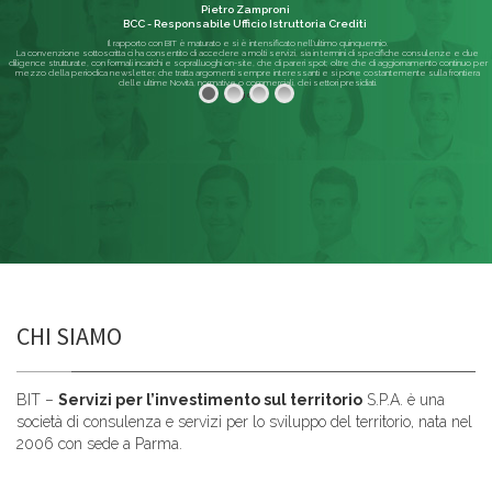
Pietro Zamproni
BCC - Responsabile Ufficio Istruttoria Crediti
Il rapporto con BIT è maturato e si è intensificato nell'ultimo quinquennio.
La convenzione sottoscritta ci ha consentito di accedere a molti servizi, sia in termini di specifiche consulenze e due
diligence strutturate, con formali incarichi e sopralluoghi on-site, che di pareri spot; oltre che di aggiornamento continuo per
mezzo della periodica newsletter, che tratta argomenti sempre interessanti e si pone costantemente sulla frontiera
delle ultime Novità, normative o commerciali, dei settori presidiati.
Leggi di più
CHI SIAMO
BIT –
Servizi per l’investimento sul territorio
S.P.A. è una
società di consulenza e servizi per lo sviluppo del territorio, nata nel
2006 con sede a Parma.