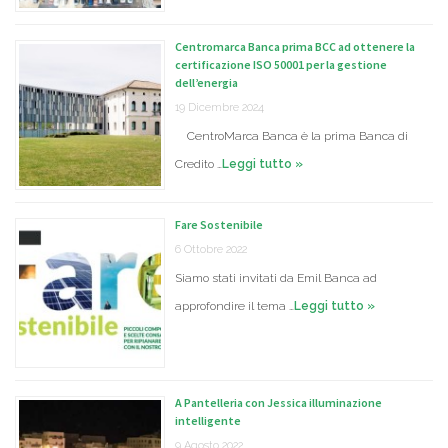
Centromarca Banca prima BCC ad ottenere la
certificazione ISO 50001 per la gestione
dell’energia
19 Dicembre 2024
CentroMarca Banca è la prima Banca di
Credito …
Leggi tutto »
Fare Sostenibile
6 Ottobre 2022
Siamo stati invitati da Emil Banca ad
approfondire il tema …
Leggi tutto »
A Pantelleria con Jessica illuminazione
intelligente
9 Agosto 2022