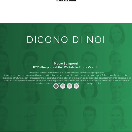
DICONO DI NOI
Pietro Zamproni
BCC - Responsabile Ufficio Istruttoria Crediti
Il rapporto con BIT è maturato e si è intensificato nell'ultimo quinquennio.
La convenzione sottoscritta ci ha consentito di accedere a molti servizi, sia in termini di specifiche consulenze e due
diligence strutturate, con formali incarichi e sopralluoghi on-site, che di pareri spot; oltre che di aggiornamento continuo per
mezzo della periodica newsletter, che tratta argomenti sempre interessanti e si pone costantemente sulla frontiera
delle ultime Novità, normative o commerciali, dei settori presidiati.
Leggi di più