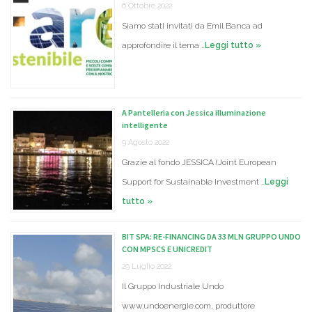
6 Ottobre 2022
Siamo stati invitati da Emil Banca ad
approfondire il tema …
Leggi tutto »
A Pantelleria con Jessica illuminazione
intelligente
9 Agosto 2022
Grazie al fondo JESSICA (Joint European
Support for Sustainable Investment …
Leggi
tutto »
BIT SPA: RE-FINANCING DA 33 MLN GRUPPO UNDO
CON MPSCS E UNICREDIT
29 Luglio 2022
Il Gruppo Industriale Undo
www.undoenergie.com, produttore