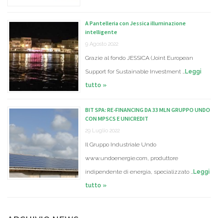
A Pantelleria con Jessica illuminazione
intelligente
9 Agosto 2022
Grazie al fondo JESSICA (Joint European
Support for Sustainable Investment …
Leggi
tutto »
BIT SPA: RE-FINANCING DA 33 MLN GRUPPO UNDO
CON MPSCS E UNICREDIT
29 Luglio 2022
Il Gruppo Industriale Undo
www.undoenergie.com, produttore
indipendente di energia, specializzato …
Leggi
tutto »