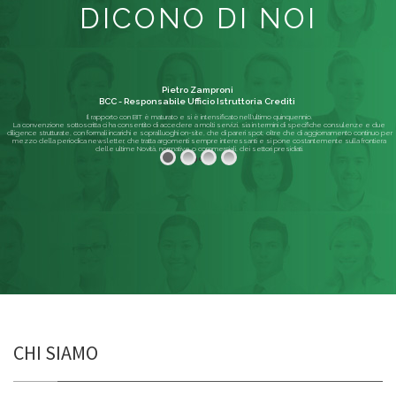
DICONO DI NOI
Pietro Zamproni
BCC - Responsabile Ufficio Istruttoria Crediti
Il rapporto con BIT è maturato e si è intensificato nell'ultimo quinquennio.
La convenzione sottoscritta ci ha consentito di accedere a molti servizi, sia in termini di specifiche consulenze e due
diligence strutturate, con formali incarichi e sopralluoghi on-site, che di pareri spot; oltre che di aggiornamento continuo per
mezzo della periodica newsletter, che tratta argomenti sempre interessanti e si pone costantemente sulla frontiera
delle ultime Novità, normative o commerciali, dei settori presidiati.
Leggi di più
CHI SIAMO