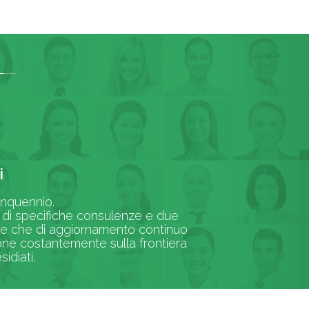
i
uinquennio.
ni di specifiche consulenze e due
oltre che di aggiornamento continuo
one costantemente sulla frontiera
idiati.