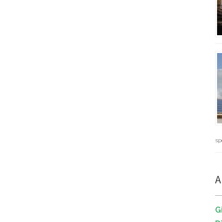
sp
A
G