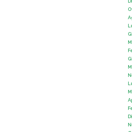
D
O
A
L
G
M
F
G
M
N
L
M
A
F
D
N