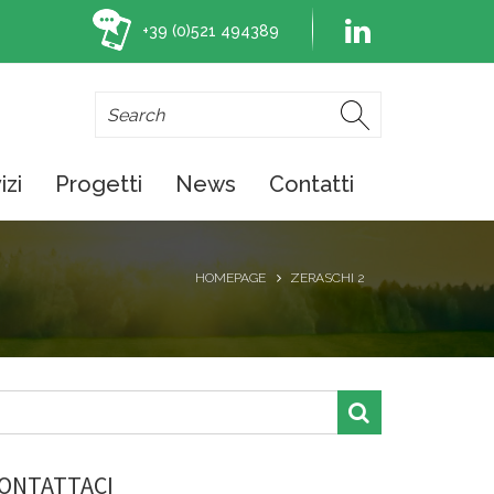
+39 (0)521 494389
izi
Progetti
News
Contatti
HOMEPAGE
ZERASCHI 2
ONTATTACI