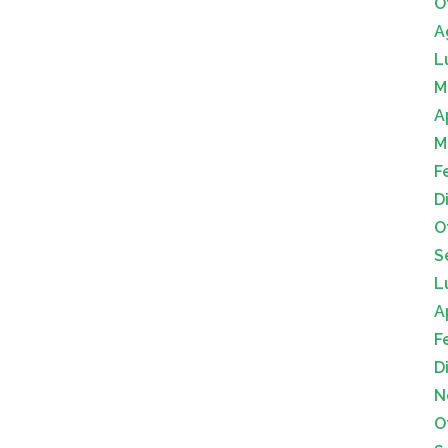
O
A
L
M
A
M
F
D
O
S
L
A
F
D
N
O