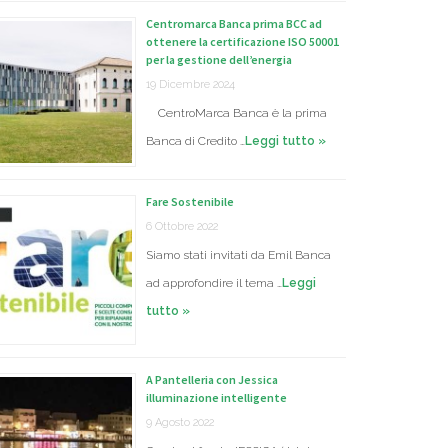
Centromarca Banca prima BCC ad
ottenere la certificazione ISO 50001
per la gestione dell’energia
19 Dicembre 2024
CentroMarca Banca è la prima
Banca di Credito …
Leggi tutto »
Fare Sostenibile
6 Ottobre 2022
Siamo stati invitati da Emil Banca
ad approfondire il tema …
Leggi
tutto »
A Pantelleria con Jessica
illuminazione intelligente
9 Agosto 2022