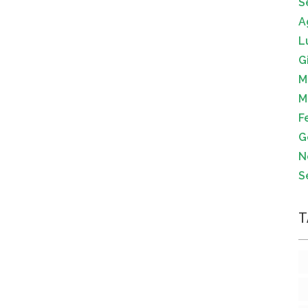
S
A
L
G
M
M
F
G
N
S
T