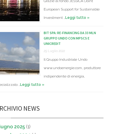
Grazie al fondo JESSICA (Joint
European Support for Sustainable
Investment …
Leggi tutto »
BIT SPA: RE-FINANCING DA 33 MLN
GRUPPO UNDO CON MPSCS E
UNICREDIT
29 Luglio 2022
Il Gruppo Industriale Undo
www.undoenergie.com, produttore
indipendente di energia,
ecializzato …
Leggi tutto »
RCHIVIO NEWS
iugno 2025
(1)