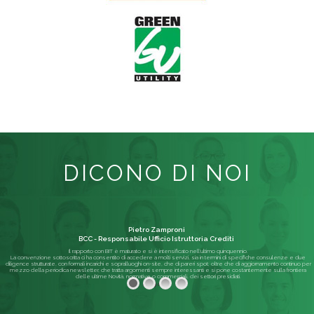
DICONO DI NOI
Pietro Zamproni
BCC - Responsabile Ufficio Istruttoria Crediti
Il rapporto con BIT è maturato e si è intensificato nell'ultimo quinquennio.
La convenzione sottoscritta ci ha consentito di accedere a molti servizi, sia in termini di specifiche consulenze e due
diligence strutturate, con formali incarichi e sopralluoghi on-site, che di pareri spot; oltre che di aggiornamento continuo per
mezzo della periodica newsletter, che tratta argomenti sempre interessanti e si pone costantemente sulla frontiera
delle ultime Novità, normative o commerciali, dei settori presidiati.
Leggi di più