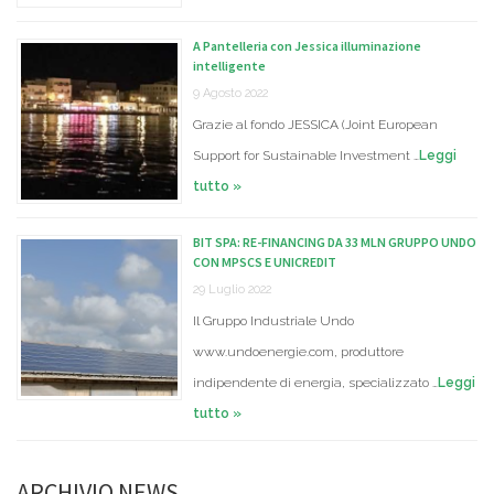
A Pantelleria con Jessica illuminazione
intelligente
9 Agosto 2022
Grazie al fondo JESSICA (Joint European
Support for Sustainable Investment …
Leggi
tutto »
BIT SPA: RE-FINANCING DA 33 MLN GRUPPO UNDO
CON MPSCS E UNICREDIT
29 Luglio 2022
Il Gruppo Industriale Undo
www.undoenergie.com, produttore
indipendente di energia, specializzato …
Leggi
tutto »
ARCHIVIO NEWS