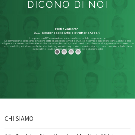
DICONO DI NOI
Pietro Zamproni
BCC - Responsabile Ufficio Istruttoria Crediti
Il rapporto con BIT è maturato e si è intensificato nell'ultimo quinquennio.
La convenzione sottoscritta ci ha consentito di accedere a molti servizi, sia in termini di specifiche consulenze e due
diligence strutturate, con formali incarichi e sopralluoghi on-site, che di pareri spot; oltre che di aggiornamento continuo per
mezzo della periodica newsletter, che tratta argomenti sempre interessanti e si pone costantemente sulla frontiera
delle ultime Novità, normative o commerciali, dei settori presidiati.
Leggi di più
CHI SIAMO