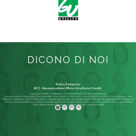
DICONO DI NOI
Pietro Zamproni
BCC - Responsabile Ufficio Istruttoria Crediti
Il rapporto con BIT è maturato e si è intensificato nell'ultimo quinquennio.
La convenzione sottoscritta ci ha consentito di accedere a molti servizi, sia in termini di specifiche consulenze e due
diligence strutturate, con formali incarichi e sopralluoghi on-site, che di pareri spot; oltre che di aggiornamento continuo per
mezzo della periodica newsletter, che tratta argomenti sempre interessanti e si pone costantemente sulla frontiera
delle ultime Novità, normative o commerciali, dei settori presidiati.
Leggi di più