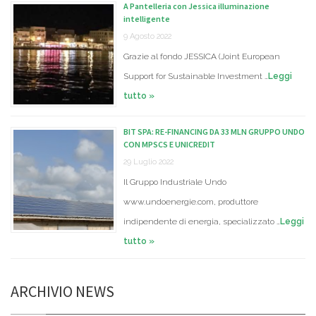
A Pantelleria con Jessica illuminazione
intelligente
9 Agosto 2022
Grazie al fondo JESSICA (Joint European
Support for Sustainable Investment …
Leggi
tutto »
BIT SPA: RE-FINANCING DA 33 MLN GRUPPO UNDO
CON MPSCS E UNICREDIT
29 Luglio 2022
Il Gruppo Industriale Undo
www.undoenergie.com, produttore
indipendente di energia, specializzato …
Leggi
tutto »
ARCHIVIO NEWS