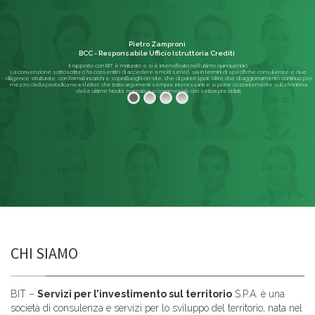
Pietro Zamproni
BCC - Responsabile Ufficio Istruttoria Crediti
Il rapporto con BIT è maturato e si è intensificato nell'ultimo quinquennio.
La convenzione sottoscritta ci ha consentito di accedere a molti servizi, sia in termini di specifiche consulenze e due
diligence strutturate, con formali incarichi e sopralluoghi on-site, che di pareri spot; oltre che di aggiornamento continuo per
mezzo della periodica newsletter, che tratta argomenti sempre interessanti e si pone costantemente sulla frontiera
delle ultime Novità, normative o commerciali, dei settori presidiati.
Leggi di più
CHI SIAMO
BIT –
Servizi per l’investimento sul territorio
S.P.A. è una
società di consulenza e servizi per lo sviluppo del territorio, nata nel