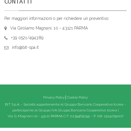
CONTATTI
Per maggiori informazioni o per richiedere un preventivo:
Via Girolamo Magnani, 10 - 43121 PARMA
+39 0521/494389
info@bit-spa.it
Privacy Policy
Cookie Policy
BIT S.p.A. - Società appartenente al Gruppo Bancario Cooperativo Iccrea -
partecipante al Gruppo IVA Gruppo Bancario Cooperativo Iccrea |
Via G. Magnani 10 - 43121 PARMA C.F: 02394650341 - P. IVA: 15240741007