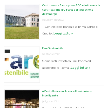
Centromarca Banca prima BCC ad ottenere la
certificazione ISO 50001 per la gestione
dell’energia
19 Dicembre 2024
CentroMarca Banca è la prima Banca di
Credito …
Leggi tutto »
Fare Sostenibile
6 Ottobre 2022
Siamo stati invitati da Emil Banca ad
approfondire il tema …
Leggi tutto »
A Pantelleria con Jessica illuminazione
intelligente
9 Agosto 2022