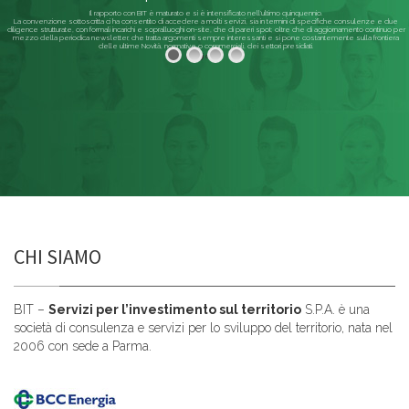
Il rapporto con BIT è maturato e si è intensificato nell'ultimo quinquennio.
La convenzione sottoscritta ci ha consentito di accedere a molti servizi, sia in termini di specifiche consulenze e due
diligence strutturate, con formali incarichi e sopralluoghi on-site, che di pareri spot; oltre che di aggiornamento continuo per
mezzo della periodica newsletter, che tratta argomenti sempre interessanti e si pone costantemente sulla frontiera
delle ultime Novità, normative o commerciali, dei settori presidiati.
Leggi di più
CHI SIAMO
BIT –
Servizi per l’investimento sul territorio
S.P.A. è una
società di consulenza e servizi per lo sviluppo del territorio, nata nel
2006 con sede a Parma.