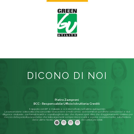
DICONO DI NOI
Pietro Zamproni
BCC - Responsabile Ufficio Istruttoria Crediti
Il rapporto con BIT è maturato e si è intensificato nell'ultimo quinquennio.
La convenzione sottoscritta ci ha consentito di accedere a molti servizi, sia in termini di specifiche consulenze e due
diligence strutturate, con formali incarichi e sopralluoghi on-site, che di pareri spot; oltre che di aggiornamento continuo per
mezzo della periodica newsletter, che tratta argomenti sempre interessanti e si pone costantemente sulla frontiera
delle ultime Novità, normative o commerciali, dei settori presidiati.
Leggi di più