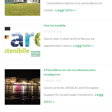
CentroMarca Banca è la prima Banca di
Credito …
Leggi tutto »
Fare Sostenibile
6 Ottobre 2022
Siamo stati invitati da Emil Banca ad
approfondire il tema …
Leggi tutto »
A Pantelleria con Jessica illuminazione
intelligente
9 Agosto 2022
Grazie al fondo JESSICA (Joint European
Support for Sustainable Investment …
Leggi
tutto »