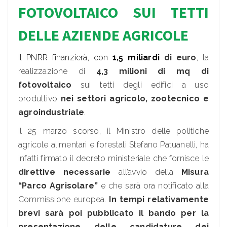
FOTOVOLTAICO SUI TETTI
DELLE AZIENDE AGRICOLE
Il PNRR finanzierà, con
1,5 miliardi
di euro
, la
realizzazione di
4,3 milioni di mq di
fotovoltaico
sui tetti degli edifici a uso
produttivo
nei settori agricolo, zootecnico e
agroindustriale
.
Il 25 marzo scorso, il Ministro delle politiche
agricole alimentari e forestali Stefano Patuanelli, ha
infatti firmato il decreto ministeriale che fornisce le
direttive necessarie
all’avvio della
Misura
“Parco Agrisolare”
e che sarà ora notificato alla
Commissione europea.
In tempi relativamente
brevi sarà poi pubblicato il bando per la
presentazione delle candidature dei