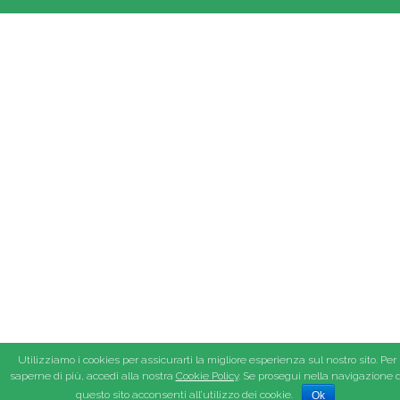
Utilizziamo i cookies per assicurarti la migliore esperienza sul nostro sito. Per
saperne di più, accedi alla nostra
Cookie Policy
. Se prosegui nella navigazione d
questo sito acconsenti all’utilizzo dei cookie.
Ok