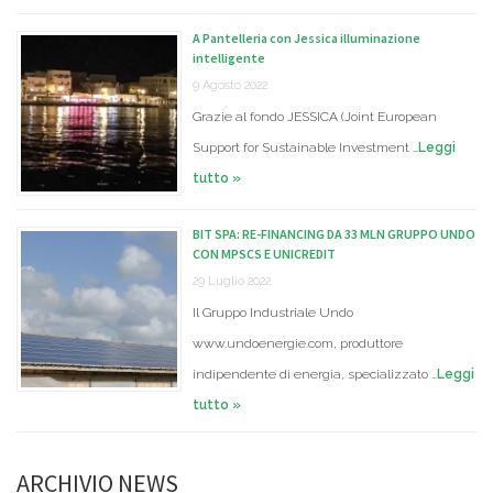
A Pantelleria con Jessica illuminazione
intelligente
9 Agosto 2022
Grazie al fondo JESSICA (Joint European
Support for Sustainable Investment …
Leggi
tutto »
BIT SPA: RE-FINANCING DA 33 MLN GRUPPO UNDO
CON MPSCS E UNICREDIT
29 Luglio 2022
Il Gruppo Industriale Undo
www.undoenergie.com, produttore
indipendente di energia, specializzato …
Leggi
tutto »
ARCHIVIO NEWS