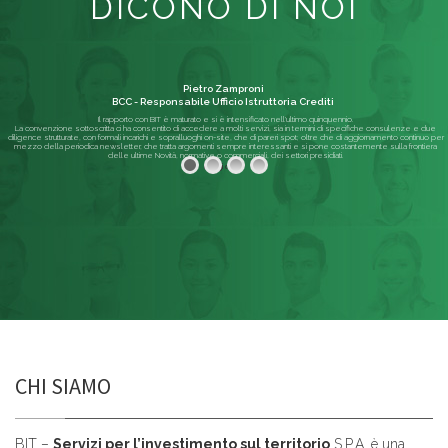
DICONO DI NOI
Pietro Zamproni
BCC - Responsabile Ufficio Istruttoria Crediti
Il rapporto con BIT è maturato e si è intensificato nell'ultimo quinquennio.
La convenzione sottoscritta ci ha consentito di accedere a molti servizi, sia in termini di specifiche consulenze e due
diligence strutturate, con formali incarichi e sopralluoghi on-site, che di pareri spot; oltre che di aggiornamento continuo per
mezzo della periodica newsletter, che tratta argomenti sempre interessanti e si pone costantemente sulla frontiera
delle ultime Novità, normative o commerciali, dei settori presidiati.
Leggi di più
CHI SIAMO
BIT –
Servizi per l’investimento sul territorio
S.P.A. è una