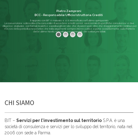
Pietro Zamproni
BCC - Responsabile Ufficio Istruttoria Crediti
Il rapporto con BIT è maturato e si è intensificato nell'ultimo quinquennio.
La convenzione sottoscritta ci ha consentito di accedere a molti servizi, sia in termini di specifiche consulenze e due
diligence strutturate, con formali incarichi e sopralluoghi on-site, che di pareri spot; oltre che di aggiornamento continuo per
mezzo della periodica newsletter, che tratta argomenti sempre interessanti e si pone costantemente sulla frontiera
delle ultime Novità, normative o commerciali, dei settori presidiati.
Leggi di più
CHI SIAMO
BIT –
Servizi per l’investimento sul territorio
S.P.A. è una
società di consulenza e servizi per lo sviluppo del territorio, nata nel
2006 con sede a Parma.