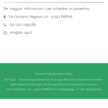
Per maggiori informazioni o per richiedere un preventivo:
Via Girolamo Magnani, 10 - 43121 PARMA
+39 0521/494389
info@bit-spa.it
Privacy Policy
Cookie Policy
BIT S.p.A. - Società appartenente al Gruppo Bancario Cooperativo Iccrea -
partecipante al Gruppo IVA Gruppo Bancario Cooperativo Iccrea |
Via G. Magnani 10 - 43121 PARMA C.F: 02394650341 - P. IVA: 15240741007