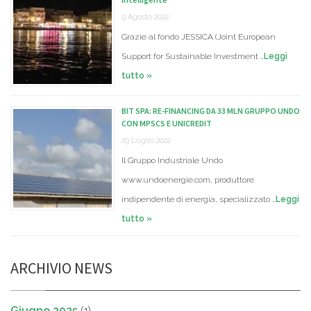
9 Agosto 2022
Grazie al fondo JESSICA (Joint European
Support for Sustainable Investment …
Leggi
tutto »
BIT SPA: RE-FINANCING DA 33 MLN GRUPPO UNDO
CON MPSCS E UNICREDIT
29 Luglio 2022
Il Gruppo Industriale Undo
www.undoenergie.com, produttore
indipendente di energia, specializzato …
Leggi
tutto »
ARCHIVIO NEWS
Giugno 2025
(1)