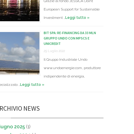
Grazie al fondo JESSICA (Joint
European Support for Sustainable
Investment …
Leggi tutto »
BIT SPA: RE-FINANCING DA 33 MLN
GRUPPO UNDO CON MPSCS E
UNICREDIT
29 Luglio 2022
Il Gruppo Industriale Undo
www.undoenergie.com, produttore
indipendente di energia,
ecializzato …
Leggi tutto »
RCHIVIO NEWS
iugno 2025
(1)