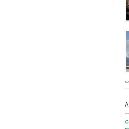
sp
A
G