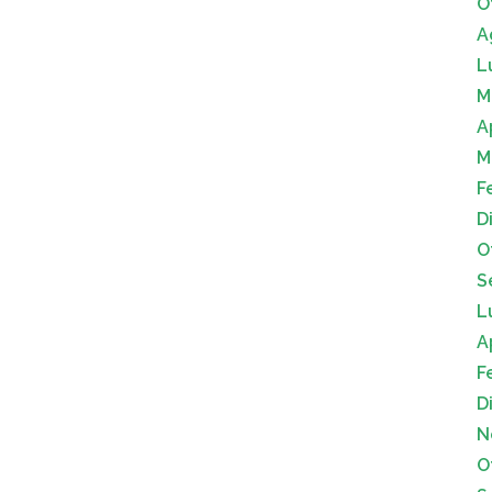
O
A
L
M
A
M
F
D
O
S
L
A
F
D
N
O