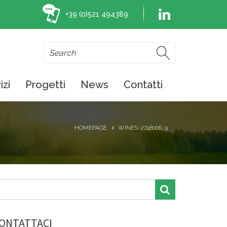
+39 (0)521 494389
izi
Progetti
News
Contatti
HOMEPAGE
WINES-2748006_9
ONTATTACI