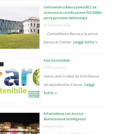
Centromarca Banca prima BCC ad
ottenere la certificazione ISO 50001
per la gestione dell’energia
19 Dicembre 2024
CentroMarca Banca è la prima
Banca di Credito …
Leggi tutto »
Fare Sostenibile
6 Ottobre 2022
Siamo stati invitati da Emil Banca
ad approfondire il tema …
Leggi
tutto »
A Pantelleria con Jessica
illuminazione intelligente
9 Agosto 2022