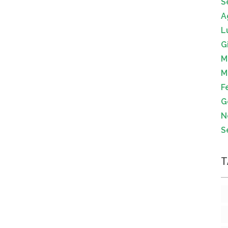
S
A
L
G
M
M
F
G
N
S
T