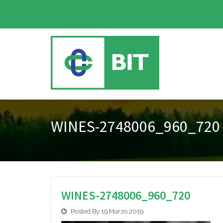
WINES-2748006_960_720
WINES-2748006_960_720
Posted By 19 Marzo 2019