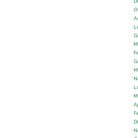
D
O
A
L
G
M
F
G
M
N
L
M
A
F
D
N