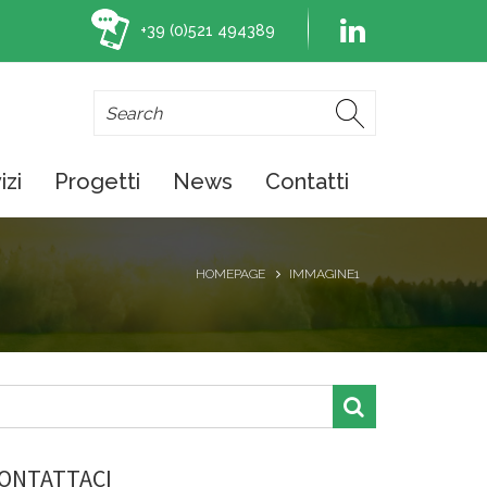
+39 (0)521 494389
izi
Progetti
News
Contatti
HOMEPAGE
IMMAGINE1
ONTATTACI