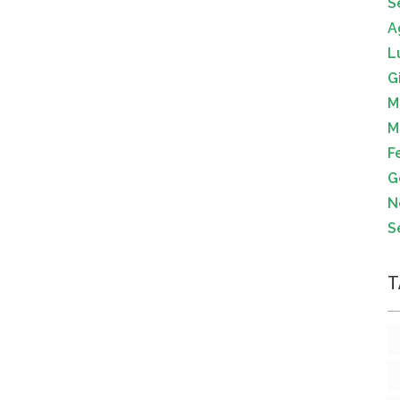
S
A
L
G
M
M
F
G
N
S
T