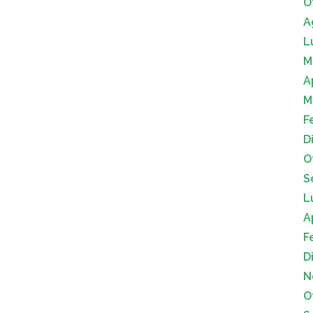
O
A
L
M
A
M
F
D
O
S
L
A
F
D
N
O