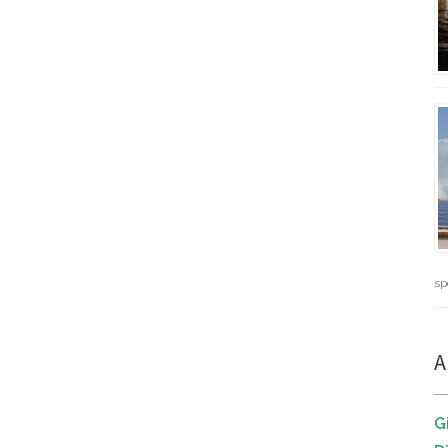
sp
A
G