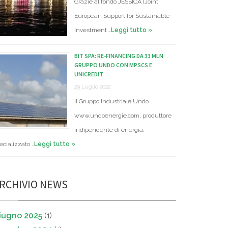
Grazie al fondo JESSICA (Joint
European Support for Sustainable
Investment …
Leggi tutto »
BIT SPA: RE-FINANCING DA 33 MLN
GRUPPO UNDO CON MPSCS E
UNICREDIT
29 Luglio 2022
Il Gruppo Industriale Undo
www.undoenergie.com, produttore
indipendente di energia,
ecializzato …
Leggi tutto »
RCHIVIO NEWS
iugno 2025
(1)