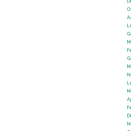
D
O
A
L
G
M
F
G
M
N
L
M
A
F
D
N