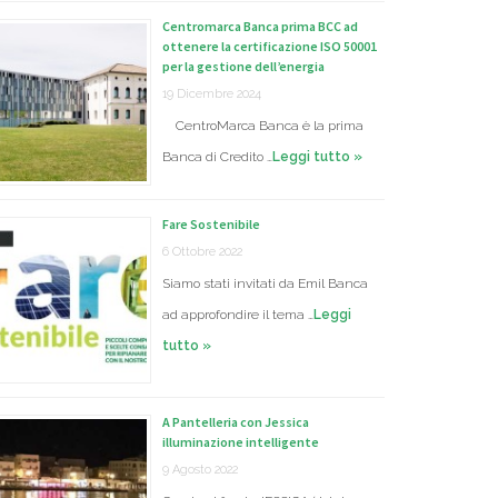
Centromarca Banca prima BCC ad
ottenere la certificazione ISO 50001
per la gestione dell’energia
19 Dicembre 2024
CentroMarca Banca è la prima
Banca di Credito …
Leggi tutto »
Fare Sostenibile
6 Ottobre 2022
Siamo stati invitati da Emil Banca
ad approfondire il tema …
Leggi
tutto »
A Pantelleria con Jessica
illuminazione intelligente
9 Agosto 2022