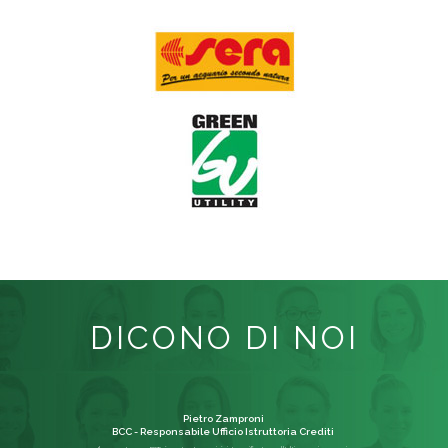
DICONO DI NOI
Pietro Zamproni
BCC - Responsabile Ufficio Istruttoria Crediti