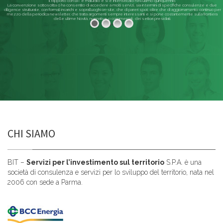
Il rapporto con BIT è maturato e si è intensificato nell'ultimo quinquennio.
La convenzione sottoscritta ci ha consentito di accedere a molti servizi, sia in termini di specifiche consulenze e due
diligence strutturate, con formali incarichi e sopralluoghi on-site, che di pareri spot; oltre che di aggiornamento continuo per
mezzo della periodica newsletter, che tratta argomenti sempre interessanti e si pone costantemente sulla frontiera
delle ultime Novità, normative o commerciali, dei settori presidiati.
Leggi di più
CHI SIAMO
BIT –
Servizi per l’investimento sul territorio
S.P.A. è una
società di consulenza e servizi per lo sviluppo del territorio, nata nel
2006 con sede a Parma.