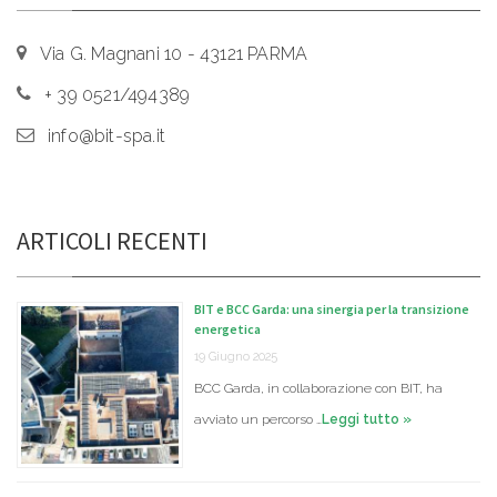
Via G. Magnani 10 - 43121 PARMA
+ 39 0521/494389
info@bit-spa.it
ARTICOLI RECENTI
BIT e BCC Garda: una sinergia per la transizione
energetica
19 Giugno 2025
BCC Garda, in collaborazione con BIT, ha
avviato un percorso …
Leggi tutto »