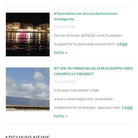
A Pantelleria con Jessica illuminazione
intelligente
9 Agosto 2022
Grazie al fondo JESSICA (Joint European
Support for Sustainable Investment …
Leggi
tutto »
BIT SPA: RE-FINANCING DA 33 MLN GRUPPO UNDO
CON MPSCS E UNICREDIT
29 Luglio 2022
Il Gruppo Industriale Undo
www.undoenergie.com, produttore
indipendente di energia, specializzato …
Leggi
tutto »
ARCHIVIO NEWS