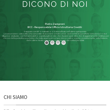
DICONO DI NOI
Pietro Zamproni
BCC - Responsabile Ufficio Istruttoria Crediti
Il rapporto con BIT è maturato e si è intensificato nell'ultimo quinquennio.
La convenzione sottoscritta ci ha consentito di accedere a molti servizi, sia in termini di specifiche consulenze e due
diligence strutturate, con formali incarichi e sopralluoghi on-site, che di pareri spot; oltre che di aggiornamento continuo per
mezzo della periodica newsletter, che tratta argomenti sempre interessanti e si pone costantemente sulla frontiera
delle ultime Novità, normative o commerciali, dei settori presidiati.
Leggi di più
CHI SIAMO