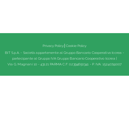
Privacy Policy
Cookie Policy
BIT S.p.A. - Società appartenente al Gruppo Bancario Cooperativo Iccrea -
partecipante al Gruppo IVA Gruppo Bancario Cooperativo Iccrea |
Via G. Magnani 10 - 43121 PARMA C.F: 02394650341 - P. IVA: 15240741007