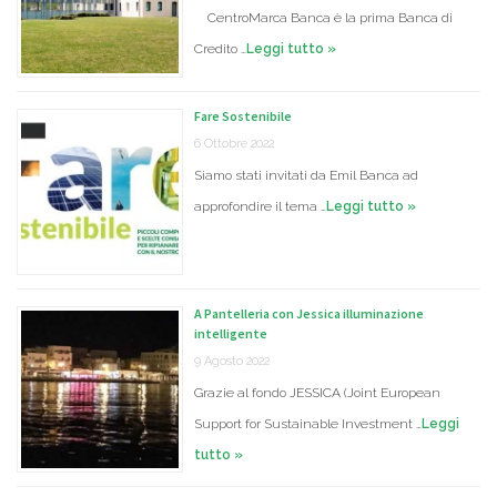
CentroMarca Banca è la prima Banca di
Credito …
Leggi tutto »
Fare Sostenibile
6 Ottobre 2022
Siamo stati invitati da Emil Banca ad
approfondire il tema …
Leggi tutto »
A Pantelleria con Jessica illuminazione
intelligente
9 Agosto 2022
Grazie al fondo JESSICA (Joint European
Support for Sustainable Investment …
Leggi
tutto »