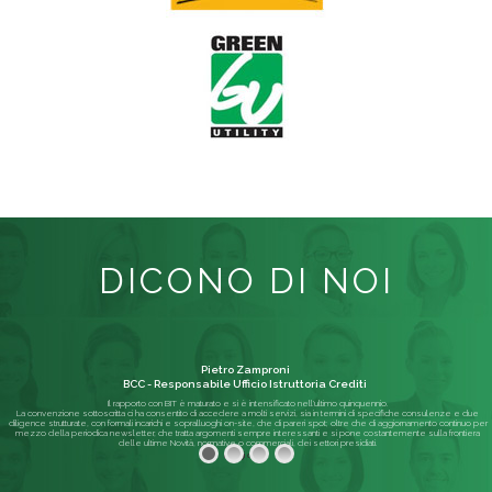
DICONO DI NOI
Pietro Zamproni
BCC - Responsabile Ufficio Istruttoria Crediti
Il rapporto con BIT è maturato e si è intensificato nell'ultimo quinquennio.
La convenzione sottoscritta ci ha consentito di accedere a molti servizi, sia in termini di specifiche consulenze e due
diligence strutturate, con formali incarichi e sopralluoghi on-site, che di pareri spot; oltre che di aggiornamento continuo per
mezzo della periodica newsletter, che tratta argomenti sempre interessanti e si pone costantemente sulla frontiera
delle ultime Novità, normative o commerciali, dei settori presidiati.
Leggi di più