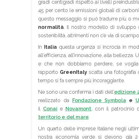
gradi centigradi rispetto ai livelli preindustri
45 per cento le emissioni globali di carbon
questo messaggio si può tradurre più o m
normalità
. Il nostro modello di svilupp
sostenibilità, altrimenti non c’è via di scampo
In
Italia
questa urgenza si incrocia in modo 
all’efficienza, all’innovazione, alla bellezza.
e che non dobbiamo perdere, se vogliam
rapporto
GreenItaly
scatta una fotografia
tempo si fa sempre più incoraggiante.
Ne sono una conferma i dati dell’
edizione 
realizzato da
Fondazione Symbola
e
U
il
Conai
e
Novamont
, con il patrocinio
territorio e del mare
.
Un quarto delle imprese italiane negli ultim
nostra economia verde si devono già 2 