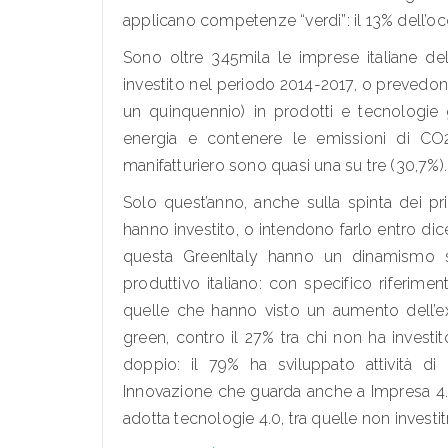
applicano competenze “verdi”: il 13% dell’
Sono oltre 345mila le imprese italiane del
investito nel periodo 2014-2017, o prevedono 
un quinquennio) in prodotti e tecnologie g
energia e contenere le emissioni di CO2.
manifatturiero sono quasi una su tre (30,7%).
Solo quest’anno, anche sulla spinta dei pri
hanno investito, o intendono farlo entro dice
questa GreenItaly hanno un dinamismo su
produttivo italiano: con specifico riferimen
quelle che hanno visto un aumento dell’ex
green, contro il 27% tra chi non ha investit
doppio: il 79% ha sviluppato attività di 
Innovazione che guarda anche a Impresa 4.0:
adotta tecnologie 4.0, tra quelle non investitr