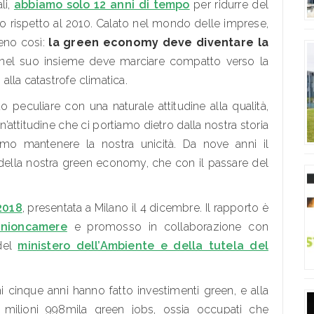
ali,
abbiamo solo 12 anni di tempo
per ridurre del
io rispetto al 2010. Calato nel mondo delle imprese,
eno così:
la green economy deve diventare la
o nel suo insieme deve marciare compatto verso la
 alla catastrofe climatica.
peculiare con una naturale attitudine alla qualità,
 Un’attitudine che ci portiamo dietro dalla nostra storia
o mantenere la nostra unicità. Da nove anni il
 della nostra green economy, che con il passare del
2018
, presentata a Milano il 4 dicembre. Il rapporto è
nioncamere
e promosso in collaborazione con
 del
ministero dell’Ambiente e della tutela del
i cinque anni hanno fatto investimenti green, e alla
milioni 998mila green jobs, ossia occupati che