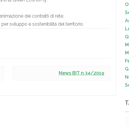
O
S
animazione dei contratti di rete;
A
per sviluppo e sostenibilità del territorio.
L
G
M
M
F
G
News BIT n.34/2019
N
S
T