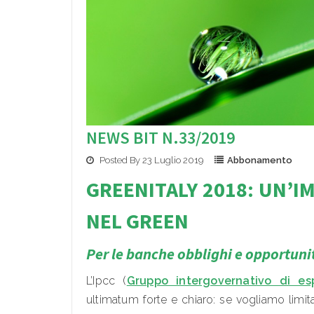
NEWS BIT N.33/2019
Posted By 23 Luglio 2019
Abbonamento
GREENITALY 2018: UN’I
NEL G
REEN
Per le banche obblighi e opportuni
L’Ipcc (
Gruppo intergovernativo di es
ultimatum forte e chiaro: se vogliamo limit