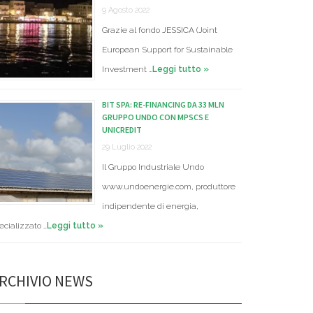
9 Agosto 2022
Grazie al fondo JESSICA (Joint
European Support for Sustainable
Investment …
Leggi tutto »
BIT SPA: RE-FINANCING DA 33 MLN
GRUPPO UNDO CON MPSCS E
UNICREDIT
29 Luglio 2022
Il Gruppo Industriale Undo
www.undoenergie.com, produttore
indipendente di energia,
ecializzato …
Leggi tutto »
RCHIVIO NEWS