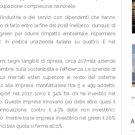
occupazione complessiva nazionale.
l’industria e dei servizi con dipendenti che hanno
di farlo entro la fine del 2018 (nell’arco, dunque, di
reen per ridurre l’impatto ambientale, risparmiare
 In pratica un’azienda italiana su quattro. E nel
mi segni tangibili di ripresa, circa 207mila aziende
mbre, sulla sostenibilità e l’efficienza. Le aziende di
i mercati esteri superiore al resto del sistema
to alle imprese manifatturiere (tra 5 e 499 addetti),
port nel 2017 sono il 34% fra chi ha investito nel
sp
o. Queste imprese innovano più delle altre, quasi il
innovazione, contro il 43% delle non investitrici.
 mentre tra le imprese investitrici nel green il 26%
A
ici tale quota si ferma all’11%.