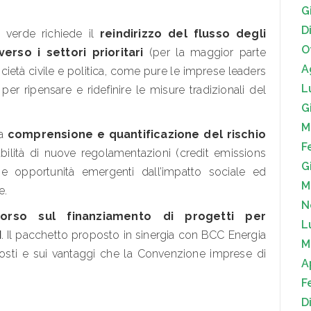
G
D
 verde richiede il
reindirizzo del flusso degli
O
erso i settori prioritari
(per la maggior parte
A
 società civile e politica, come pure le imprese leaders
L
r ripensare e ridefinire le misure tradizionali del
G
M
la
comprensione e quantificazione del rischio
F
bilità di nuove regolamentazioni (credit emissions
G
i e opportunità emergenti dall’impatto sociale ed
M
e.
N
corso sul finanziamento di progetti per
L
I
. Il pacchetto proposto in sinergia con BCC Energia
M
costi e sui vantaggi che la Convenzione imprese di
A
F
D