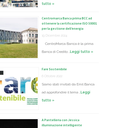
tutto »
Centromarca Banca prima BCC ad
ottenere la certificazione ISO 50001
per la gestione dell’energia
19 Dicembre 2024
CentroMarca Banca è la prima
Banca di Credito …
Leggi tutto »
Fare Sostenibile
6 Ottobre 2022
Siamo stati invitati da Emil Banca
ad approfondire il tema …
Leggi
tutto »
A Pantelleria con Jessica
illuminazione intelligente