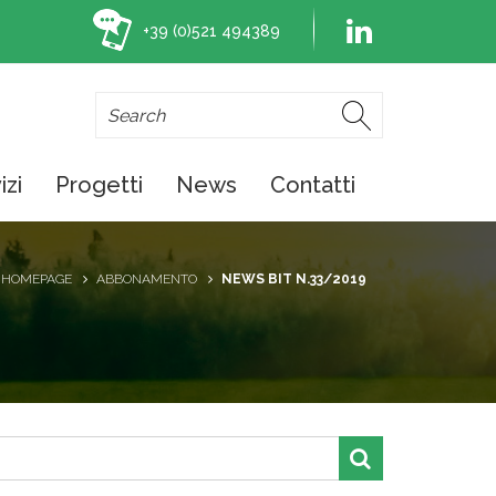
+39 (0)521 494389
izi
Progetti
News
Contatti
HOMEPAGE
ABBONAMENTO
NEWS BIT N.33/2019