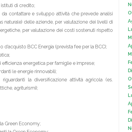
N
stituti di credito;
O
a contattare e sviluppo attività che prevede analisi
A
 naturale) delle aziende, per valutazione dei livelli di
L
nergetiche, per valutazione dei costi sostenuti rispetto
M
A
po d’acquisto BCC Energia (prevista fee per la BCC);
M
etica;
F
 efficienza energetica per famiglie e imprese;
D
anti le energie rinnovabili;
O
iguardanti la diversificazione attività agricola (es.
S
tiche, agriturismi);
L
A
F
D
della Green Economy;
N
rdanti la Green Economy;