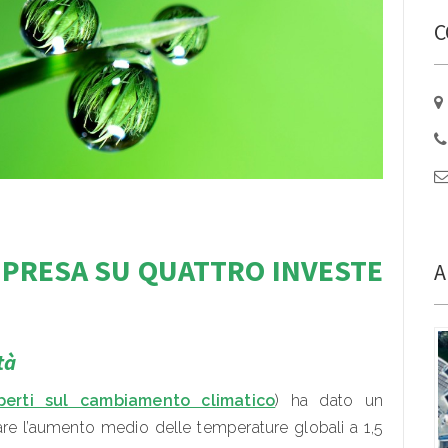
C
MPRESA SU
QUATTRO INVESTE
A
tà
perti sul cambiamento climatico
) ha dato un
are l’aumento medio delle temperature globali a 1,5