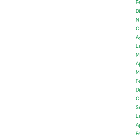
F
D
N
O
A
L
M
A
M
F
D
O
S
L
A
F