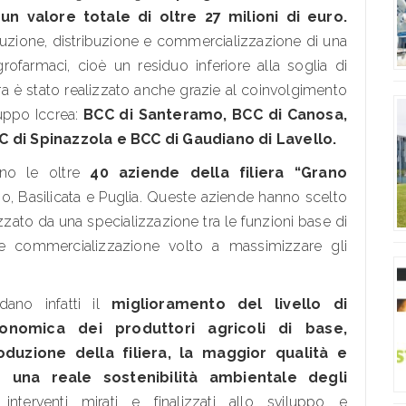
n valore totale di oltre 27 milioni di euro.
duzione, distribuzione e commercializzazione di una
rofarmaci, cioè un residuo inferiore alla soglia di
iera è stato realizzato anche grazie al coinvolgimento
uppo Iccrea:
BCC di Santeramo, BCC di Canosa,
 di Spinazzola e BCC di Gaudiano di Lavello.
ono le oltre
40 aziende della filiera “Grano
o, Basilicata e Puglia. Queste aziende hanno scelto
rizzato da una specializzazione tra le funzioni base di
 e commercializzazione volto a massimizzare gli
rdano infatti il
miglioramento del livello di
conomica dei produttori agricoli di base,
duzione della filiera, la maggior qualità e
d una reale sostenibilità ambientale degli
nterventi mirati e finalizzati allo sviluppo e