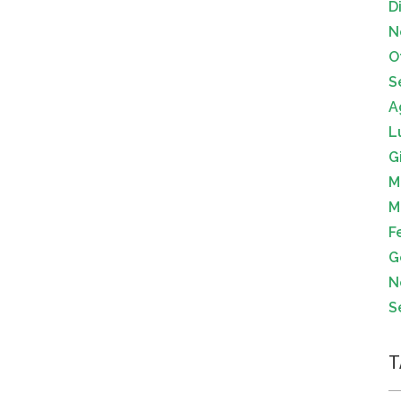
D
N
O
S
A
L
G
M
M
F
G
N
S
T