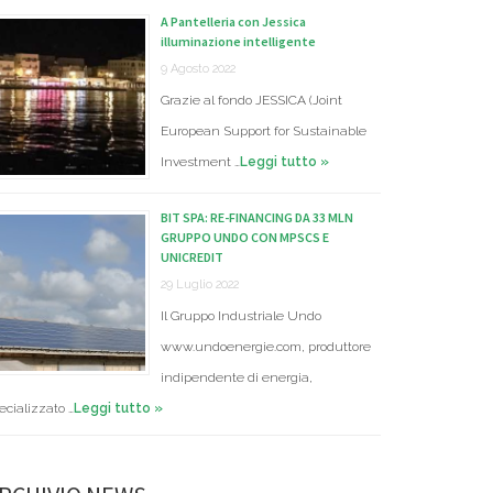
A Pantelleria con Jessica
illuminazione intelligente
9 Agosto 2022
Grazie al fondo JESSICA (Joint
European Support for Sustainable
Investment …
Leggi tutto »
BIT SPA: RE-FINANCING DA 33 MLN
GRUPPO UNDO CON MPSCS E
UNICREDIT
29 Luglio 2022
Il Gruppo Industriale Undo
www.undoenergie.com, produttore
indipendente di energia,
ecializzato …
Leggi tutto »