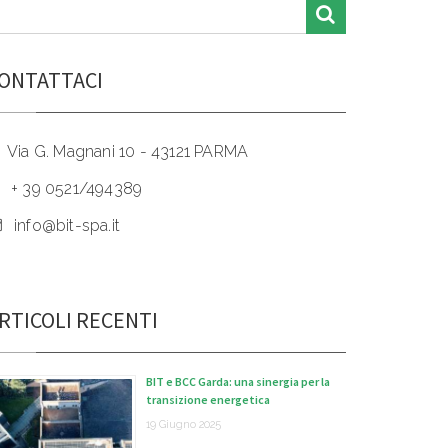
ONTATTACI
Via G. Magnani 10 - 43121 PARMA
+ 39 0521/494389
info@bit-spa.it
RTICOLI RECENTI
BIT e BCC Garda: una sinergia per la
transizione energetica
19 Giugno 2025