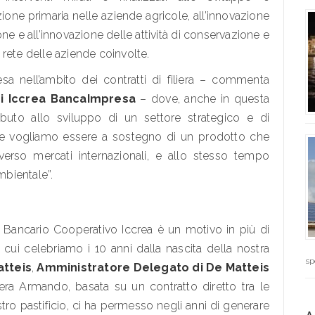
one primaria nelle aziende agricole, all’innovazione
ne e all’innovazione delle attività di conservazione e
rete delle aziende coinvolte.
a nell’ambito dei contratti di filiera – commenta
di Iccrea BancaImpresa
– dove, anche in questa
buto allo sviluppo di un settore strategico e di
ne vogliamo essere a sostegno di un prodotto che
 verso mercati internazionali, e allo stesso tempo
mbientale”.
 Bancario Cooperativo Iccrea è un motivo in più di
 cui celebriamo i 10 anni dalla nascita della nostra
sp
tteis
,
Amministratore Delegato di De Matteis
liera Armando, basata su un contratto diretto tra le
tro pastificio, ci ha permesso negli anni di generare