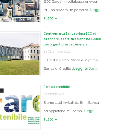
BCC Garda, in collaborazione con
BIT, ha avviato un percorso …
Leggi
tutto »
Centromarca Banca prima BCC ad
ottenere la certificazione ISO 50001
per la gestione dell’energia
19 Dicembre 2024
CentroMarca Banca è la prima
Banca di Credito …
Leggi tutto »
Fare Sostenibile
6 Ottobre 2022
Siamo stati invitati da Emil Banca
ad approfondire il tema …
Leggi
tutto »