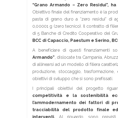
“Grano Armando – Zero Residui”, ha u
Obiettivo finale del finanziamento è la pro
pasta di grano duro a “zero residui” di ag
0,00001 g (zero tecnico). Il contratto di fil
di 5 Banche di Credito Cooperativo del Gr
BCC di Capaccio, Paestum e Serino, BCC
A beneficiare di questi finanziamenti s
Armando”
, dislocate tra Campania, Abruzz
di allinearsi ad un modello di filiera caratte
produzione, stoccaggio, trasformazione,
obiettivi di sviluppo che si sono prefissati.
I principali obiettivi del progetto rigua
competitività e la sostenibilità e
l’ammodernamento dei fattori di pro
tracciabilità del prodotto finale e
interventi.
Al riguardo, sono previsti i