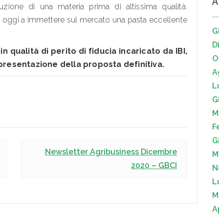
A
oduzione di una materia prima di altissima qualità.
e oggi a immettere sul mercato una pasta eccellente
G
D
 qualità di perito di fiducia incaricato da IBI,
O
 presentazione della proposta definitiva.
A
L
G
M
F
G
Newsletter Agribusiness Dicembre
M
2020 – GBCI
N
L
M
A