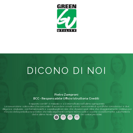
DICONO DI NOI
Pietro Zamproni
BCC - Responsabile Ufficio Istruttoria Crediti
Il rapporto con BIT è maturato e si è intensificato nell'ultimo quinquennio.
La convenzione sottoscritta ci ha consentito di accedere a molti servizi, sia in termini di specifiche consulenze e due
diligence strutturate, con formali incarichi e sopralluoghi on-site, che di pareri spot; oltre che di aggiornamento continuo per
mezzo della periodica newsletter, che tratta argomenti sempre interessanti e si pone costantemente sulla frontiera
delle ultime Novità, normative o commerciali, dei settori presidiati.
Leggi di più