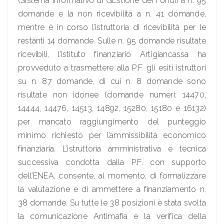
(Sistema Informativo di GEstione dei Fondi) a n. 95
domande e la non ricevibilità a n. 41 domande,
mentre è in corso l’istruttoria di ricevibilità per le
restanti 14 domande. Sulle n. 95 domande risultate
ricevibili, l’istituto finanziario Artigiancassa ha
provveduto a trasmettere alla P.F. gli esiti istruttori
su n. 87 domande, di cui n. 8 domande sono
risultate non idonee (domande numeri: 14470,
14444, 14476, 14513, 14892, 15280, 15180 e 16132)
per mancato raggiungimento del punteggio
minimo richiesto per l’ammissibilità economico
finanziaria. L’istruttoria amministrativa e tecnica
successiva condotta dalla P.F. con supporto
dell’ENEA, consente, al momento, di formalizzare
la valutazione e di ammettere a finanziamento n.
38 domande. Su tutte le 38 posizioni è stata svolta
la comunicazione Antimafia e la verifica della