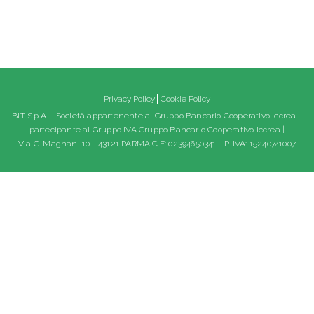
Privacy Policy
Cookie Policy
BIT S.p.A. - Società appartenente al Gruppo Bancario Cooperativo Iccrea -
partecipante al Gruppo IVA Gruppo Bancario Cooperativo Iccrea |
Via G. Magnani 10 - 43121 PARMA C.F: 02394650341 - P. IVA: 15240741007