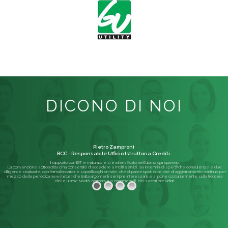
DICONO DI NOI
Pietro Zamproni
BCC - Responsabile Ufficio Istruttoria Crediti
Il rapporto con BIT è maturato e si è intensificato nell'ultimo quinquennio.
La convenzione sottoscritta ci ha consentito di accedere a molti servizi, sia in termini di specifiche consulenze e due
diligence strutturate, con formali incarichi e sopralluoghi on-site, che di pareri spot; oltre che di aggiornamento continuo per
mezzo della periodica newsletter, che tratta argomenti sempre interessanti e si pone costantemente sulla frontiera
delle ultime Novità, normative o commerciali, dei settori presidiati.
Leggi di più