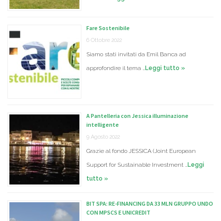
Fare Sostenibile
6 Ottobre 2022
Siamo stati invitati da Emil Banca ad
approfondire il tema …
Leggi tutto »
A Pantelleria con Jessica illuminazione
intelligente
9 Agosto 2022
Grazie al fondo JESSICA (Joint European
Support for Sustainable Investment …
Leggi
tutto »
BIT SPA: RE-FINANCING DA 33 MLN GRUPPO UNDO
CON MPSCS E UNICREDIT