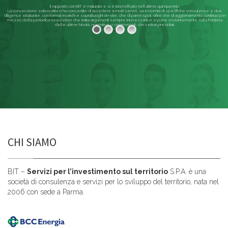
Il rapporto con BIT è maturato e si è intensificato nell'ultimo quinquennio.
La convenzione sottoscritta ci ha consentito di accedere a molti servizi, sia in termini di specifiche consulenze e due
diligence strutturate, con formali incarichi e sopralluoghi on-site, che di pareri spot; oltre che di aggiornamento continuo per
mezzo della periodica newsletter, che tratta argomenti sempre interessanti e si pone costantemente sulla frontiera
delle ultime Novità, normative o commerciali, dei settori presidiati.
Leggi di più
CHI SIAMO
BIT –
Servizi per l’investimento sul territorio
S.P.A. è una
società di consulenza e servizi per lo sviluppo del territorio, nata nel
2006 con sede a Parma.