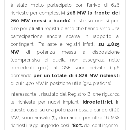
è stato molto partecipato con l’arrivo di 626
richieste per complessivi
306 MW (a fronte dei
260 MW messi a bando
) lo stesso non si può
dire per gli altri registri e aste che hanno visto una
partecipazione ancora scarsa in rapporto ai
contingenti. Tra aste e registri infatti,
su 4.825
MW
di potenza messa a disposizione
(comprensiva di quella non assegnata nelle
precedenti gare), al GSE sono arrivate 1.156
domande
per un totale di 1.828 MW richiesti
di cui 1.470 MW in posizione utile (924 pratiche).
Interessante il risultato del Registro B, che riguarda
le richieste per nuovi impianti
idroelettrici
. In
questo caso, su una potenza messa a bando di 20
MW, sono arrivate 75 domande, per oltre 16 MW
richiesti, raggiungendo così l
’80%
del contingente.