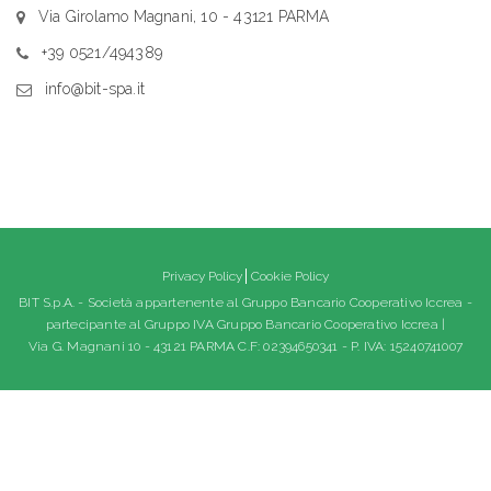
Via Girolamo Magnani, 10 - 43121 PARMA
+39 0521/494389
info@bit-spa.it
Privacy Policy
Cookie Policy
BIT S.p.A. - Società appartenente al Gruppo Bancario Cooperativo Iccrea -
partecipante al Gruppo IVA Gruppo Bancario Cooperativo Iccrea |
Via G. Magnani 10 - 43121 PARMA C.F: 02394650341 - P. IVA: 15240741007