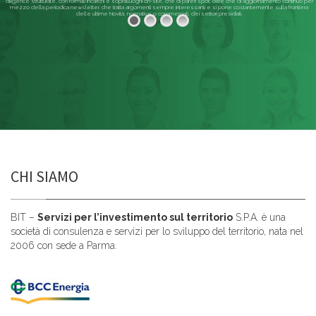
diligence strutturate, con formali incarichi e sopralluoghi on-site, che di pareri spot; oltre che di aggiornamento continuo per
mezzo della periodica newsletter, che tratta argomenti sempre interessanti e si pone costantemente sulla frontiera
delle ultime Novità, normative o commerciali, dei settori presidiati.
Leggi di più
CHI SIAMO
BIT –
Servizi per l’investimento sul territorio
S.P.A. è una
società di consulenza e servizi per lo sviluppo del territorio, nata nel
2006 con sede a Parma.