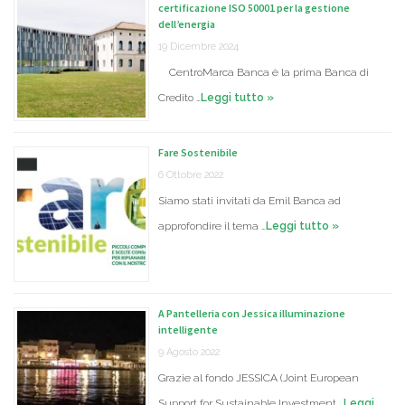
certificazione ISO 50001 per la gestione
dell’energia
19 Dicembre 2024
CentroMarca Banca è la prima Banca di
Credito …
Leggi tutto »
Fare Sostenibile
6 Ottobre 2022
Siamo stati invitati da Emil Banca ad
approfondire il tema …
Leggi tutto »
A Pantelleria con Jessica illuminazione
intelligente
9 Agosto 2022
Grazie al fondo JESSICA (Joint European
Support for Sustainable Investment …
Leggi