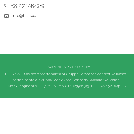
+39 0521/494389
info@bit-spa.it
Privacy Policy
Cookie Policy
BIT S.p.A. - Società appartenente al Gruppo Bancario Cooperativo Iccrea -
partecipante al Gruppo IVA Gruppo Bancario Cooperativo Iccrea |
Via G. Magnani 10 - 43121 PARMA C.F: 02394650341 - P. IVA: 15240741007