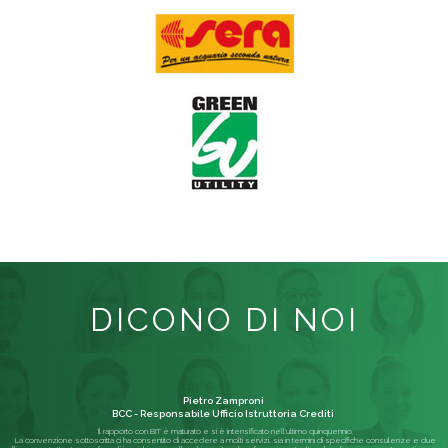
DICONO DI NOI
Pietro Zamproni
BCC - Responsabile Ufficio Istruttoria Crediti
Il rapporto con BIT è maturato e si è intensificato nell'ultimo quinquennio.
La convenzione sottoscritta ci ha consentito di accedere a molti servizi, sia in termini di specifiche consulenze e due