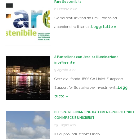
Fare Sostenibile
6 Ottobre 2022
Siamo stati invitati da Emil Banca ad
approfondire il tema …
Leggi tutto »
A Pantelleria con Jessica illuminazione
intelligente
9 Agosto 2022
Grazie al fondo JESSICA (Joint European
Support for Sustainable Investment …
Leggi
tutto »
BIT SPA: RE-FINANCING DA 33 MLN GRUPPO UNDO
CON MPSCS E UNICREDIT
29 Luglio 2022
Il Gruppo Industriale Undo