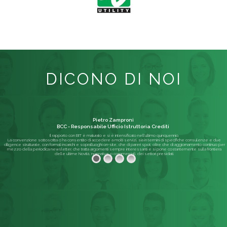
DICONO DI NOI
Pietro Zamproni
BCC - Responsabile Ufficio Istruttoria Crediti
Il rapporto con BIT è maturato e si è intensificato nell'ultimo quinquennio.
La convenzione sottoscritta ci ha consentito di accedere a molti servizi, sia in termini di specifiche consulenze e due
diligence strutturate, con formali incarichi e sopralluoghi on-site, che di pareri spot; oltre che di aggiornamento continuo per
mezzo della periodica newsletter, che tratta argomenti sempre interessanti e si pone costantemente sulla frontiera
delle ultime Novità, normative o commerciali, dei settori presidiati.
Leggi di più