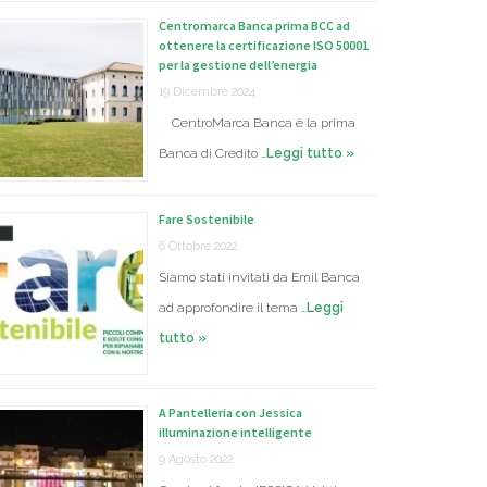
Centromarca Banca prima BCC ad
ottenere la certificazione ISO 50001
per la gestione dell’energia
19 Dicembre 2024
CentroMarca Banca è la prima
Banca di Credito …
Leggi tutto »
Fare Sostenibile
6 Ottobre 2022
Siamo stati invitati da Emil Banca
ad approfondire il tema …
Leggi
tutto »
A Pantelleria con Jessica
illuminazione intelligente
9 Agosto 2022