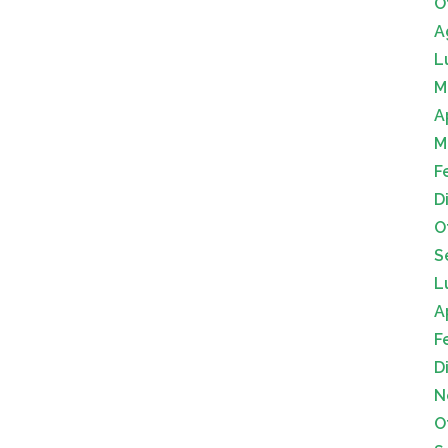
O
A
L
M
A
M
F
D
O
S
L
A
F
D
N
O