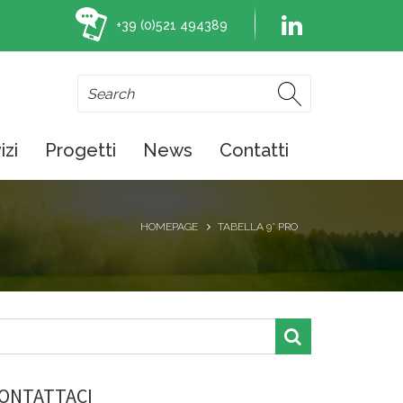
+39 (0)521 494389
izi
Progetti
News
Contatti
HOMEPAGE
TABELLA 9° PRO
ONTATTACI