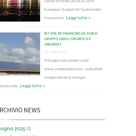
Grazie al fondo JESSICA (Joint
European Support for Sustainable
Investment …
Leggi tutto »
BIT SPA: RE-FINANCING DA 33 MLN
GRUPPO UNDO CON MPSCS E
UNICREDIT
29 Luglio 2022
Il Gruppo Industriale Undo
www.undoenergie.com, produttore
indipendente di energia,
ecializzato …
Leggi tutto »
RCHIVIO NEWS
iugno 2025
(1)