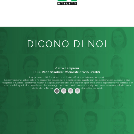
DICONO DI NOI
Pietro Zamproni
BCC - Responsabile Ufficio Istruttoria Crediti
Il rapporto con BIT è maturato e si è intensificato nell'ultimo quinquennio.
La convenzione sottoscritta ci ha consentito di accedere a molti servizi, sia in termini di specifiche consulenze e due
diligence strutturate, con formali incarichi e sopralluoghi on-site, che di pareri spot; oltre che di aggiornamento continuo per
mezzo della periodica newsletter, che tratta argomenti sempre interessanti e si pone costantemente sulla frontiera
delle ultime Novità, normative o commerciali, dei settori presidiati.
Leggi di più