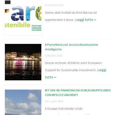
6 Ottobre 2022
Siamo stati invitati da Emil Banca ad
approfondire il tema …
Leggi tutto »
A Pantelleria con Jessica illuminazione
intelligente
9 Agosto 2022
Grazie al fondo JESSICA (Joint European
Support for Sustainable Investment …
Leggi
tutto »
BIT SPA: RE-FINANCING DA 33 MLN GRUPPO UNDO
CON MPSCS E UNICREDIT
29 Luglio 2022
Il Gruppo Industriale Undo