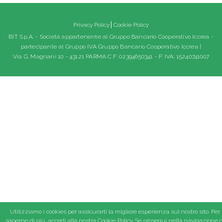
Privacy Policy
Cookie Policy
BIT S.p.A. - Società appartenente al Gruppo Bancario Cooperativo Iccrea -
partecipante al Gruppo IVA Gruppo Bancario Cooperativo Iccrea |
Via G. Magnani 10 - 43121 PARMA C.F: 02394650341 - P. IVA: 15240741007
Utilizziamo i cookies per assicurarti la migliore esperienza sul nostro sito. Per
saperne di più, accedi alla nostra
Cookie Policy
. Se prosegui nella navigazione d