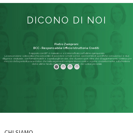
DICONO DI NOI
Pietro Zamproni
BCC - Responsabile Ufficio Istruttoria Crediti
Il rapporto con BIT è maturato e si è intensificato nell'ultimo quinquennio.
La convenzione sottoscritta ci ha consentito di accedere a molti servizi, sia in termini di specifiche consulenze e due
diligence strutturate, con formali incarichi e sopralluoghi on-site, che di pareri spot; oltre che di aggiornamento continuo per
mezzo della periodica newsletter, che tratta argomenti sempre interessanti e si pone costantemente sulla frontiera
delle ultime Novità, normative o commerciali, dei settori presidiati.
Leggi di più
CHI SIAMO