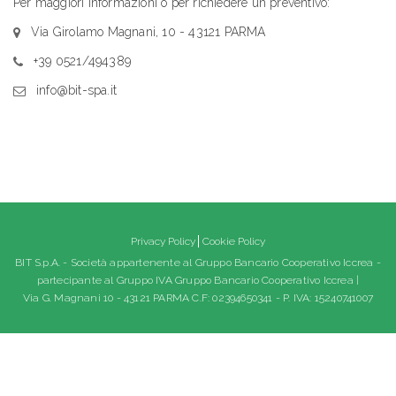
Per maggiori informazioni o per richiedere un preventivo:
Via Girolamo Magnani, 10 - 43121 PARMA
+39 0521/494389
info@bit-spa.it
Privacy Policy
Cookie Policy
BIT S.p.A. - Società appartenente al Gruppo Bancario Cooperativo Iccrea -
partecipante al Gruppo IVA Gruppo Bancario Cooperativo Iccrea |
Via G. Magnani 10 - 43121 PARMA C.F: 02394650341 - P. IVA: 15240741007