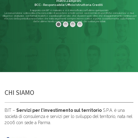
Pietro Zamproni
BCC - Responsabile Ufficio Istruttoria Crediti
Il rapporto con BIT è maturato e si è intensificato nell'ultimo quinquennio.
La convenzione sottoscritta ci ha consentito di accedere a molti servizi, sia in termini di specifiche consulenze e due
diligence strutturate, con formali incarichi e sopralluoghi on-site, che di pareri spot; oltre che di aggiornamento continuo per
mezzo della periodica newsletter, che tratta argomenti sempre interessanti e si pone costantemente sulla frontiera
delle ultime Novità, normative o commerciali, dei settori presidiati.
Leggi di più
CHI SIAMO
BIT –
Servizi per l’investimento sul territorio
S.P.A. è una
società di consulenza e servizi per lo sviluppo del territorio, nata nel
2006 con sede a Parma.