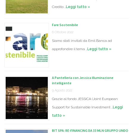
Credito …
Leggi tutto »
Fare Sostenibile
6 Ottobre 2022
Siamo stati invitati da Emil Banca ad
approfondire il tema …
Leggi tutto »
A Pantelleria con Jessica illuminazione
intelligente
9 Agosto 2022
Grazie al fondo JESSICA (Joint European
Support for Sustainable Investment …
Leggi
tutto »
BIT SPA: RE-FINANCING DA 33 MLN GRUPPO UNDO