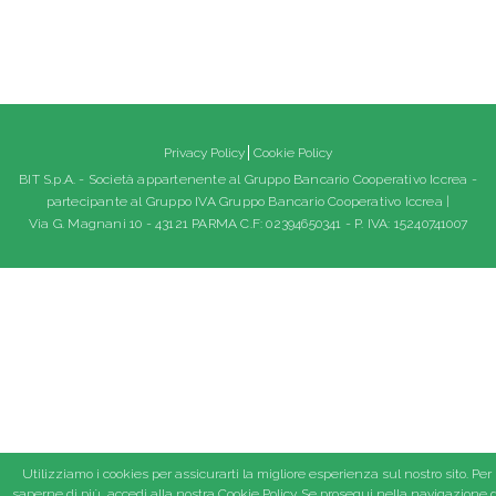
Privacy Policy
Cookie Policy
BIT S.p.A. - Società appartenente al Gruppo Bancario Cooperativo Iccrea -
partecipante al Gruppo IVA Gruppo Bancario Cooperativo Iccrea |
Via G. Magnani 10 - 43121 PARMA C.F: 02394650341 - P. IVA: 15240741007
Utilizziamo i cookies per assicurarti la migliore esperienza sul nostro sito. Per
saperne di più, accedi alla nostra
Cookie Policy
. Se prosegui nella navigazione d