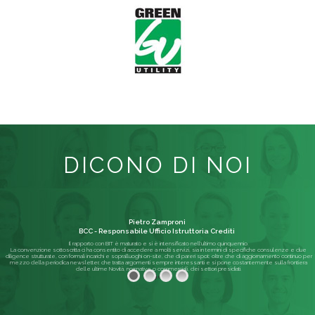
DICONO DI NOI
Pietro Zamproni
BCC - Responsabile Ufficio Istruttoria Crediti
Il rapporto con BIT è maturato e si è intensificato nell'ultimo quinquennio.
La convenzione sottoscritta ci ha consentito di accedere a molti servizi, sia in termini di specifiche consulenze e due
diligence strutturate, con formali incarichi e sopralluoghi on-site, che di pareri spot; oltre che di aggiornamento continuo per
mezzo della periodica newsletter, che tratta argomenti sempre interessanti e si pone costantemente sulla frontiera
delle ultime Novità, normative o commerciali, dei settori presidiati.
Leggi di più