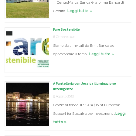
CentroMarca Banca è la prima Banca di
Credito …
Leggi tutto »
Fare Sostenibile
6 Ottobre 2022
Siamo stati invitati da Emil Banca ad
approfondire il tema …
Leggi tutto »
A Pantelleria con Jessica illuminazione
intelligente
9 Agosto 2022
Grazie al fondo JESSICA (Joint European
Support for Sustainable Investment …
Leggi
tutto »