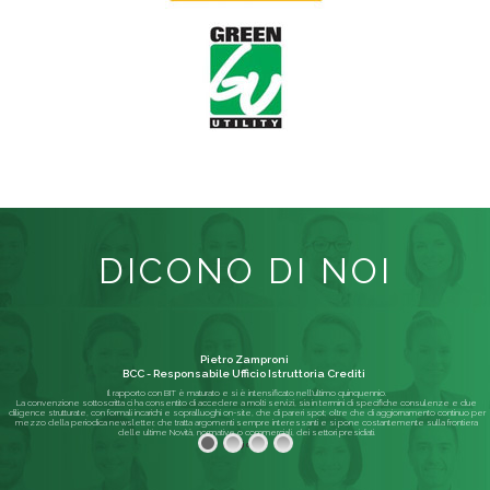
DICONO DI NOI
Pietro Zamproni
BCC - Responsabile Ufficio Istruttoria Crediti
Il rapporto con BIT è maturato e si è intensificato nell'ultimo quinquennio.
La convenzione sottoscritta ci ha consentito di accedere a molti servizi, sia in termini di specifiche consulenze e due
diligence strutturate, con formali incarichi e sopralluoghi on-site, che di pareri spot; oltre che di aggiornamento continuo per
mezzo della periodica newsletter, che tratta argomenti sempre interessanti e si pone costantemente sulla frontiera
delle ultime Novità, normative o commerciali, dei settori presidiati.
Leggi di più