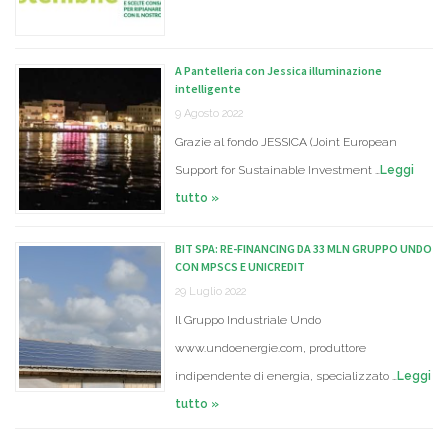
A Pantelleria con Jessica illuminazione
intelligente
9 Agosto 2022
Grazie al fondo JESSICA (Joint European
Support for Sustainable Investment …
Leggi
tutto »
BIT SPA: RE-FINANCING DA 33 MLN GRUPPO UNDO
CON MPSCS E UNICREDIT
29 Luglio 2022
Il Gruppo Industriale Undo
www.undoenergie.com, produttore
indipendente di energia, specializzato …
Leggi
tutto »