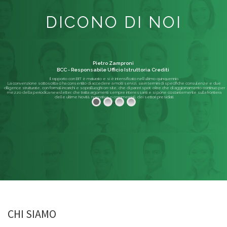
DICONO DI NOI
Pietro Zamproni
BCC - Responsabile Ufficio Istruttoria Crediti
Il rapporto con BIT è maturato e si è intensificato nell'ultimo quinquennio.
La convenzione sottoscritta ci ha consentito di accedere a molti servizi, sia in termini di specifiche consulenze e due
diligence strutturate, con formali incarichi e sopralluoghi on-site, che di pareri spot; oltre che di aggiornamento continuo per
mezzo della periodica newsletter, che tratta argomenti sempre interessanti e si pone costantemente sulla frontiera
delle ultime Novità, normative o commerciali, dei settori presidiati.
Leggi di più
CHI SIAMO