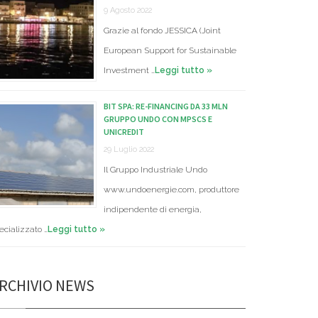
9 Agosto 2022
Grazie al fondo JESSICA (Joint
European Support for Sustainable
Investment …
Leggi tutto »
BIT SPA: RE-FINANCING DA 33 MLN
GRUPPO UNDO CON MPSCS E
UNICREDIT
29 Luglio 2022
Il Gruppo Industriale Undo
www.undoenergie.com, produttore
indipendente di energia,
ecializzato …
Leggi tutto »
RCHIVIO NEWS