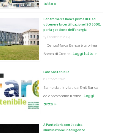
tutto »
Centromarca Banca prima BCC ad
ottenere la certificazione ISO 50001
per la gestione dell’energia
19 Dicembre 2024
CentroMarca Banca è la prima
Banca di Credito …
Leggi tutto »
Fare Sostenibile
6 Ottobre 2022
Siamo stati invitati da Emil Banca
ad approfondire il tema …
Leggi
tutto »
A Pantelleria con Jessica
illuminazione intelligente