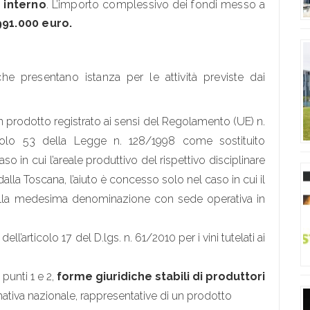
 interno
. L’importo complessivo dei fondi messo a
991.000 euro.
 che presentano istanza per le attività previste dai
un prodotto registrato ai sensi del Regolamento (UE) n.
rticolo 53 della Legge n. 128/1998 come sostituito
so in cui l’areale produttivo del rispettivo disciplinare
dalla Toscana, l’aiuto è concesso solo nel caso in cui il
ella medesima denominazione con sede operativa in
dell’articolo 17 del D.lgs. n. 61/2010 per i vini tutelati ai
 punti 1 e 2,
forme giuridiche stabili di produttori
rmativa nazionale, rappresentative di un prodotto