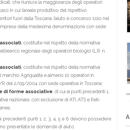
dicati, che riunisce la maggioranza degli operatori
so in cui l’areale produttivo del rispettivo
rritori fuori dalla Toscana, l’aiuto è concesso solo nel
 10 imprese della medesima denominazione con sede
 associati
, costituite nel rispetto della normativa
ell’elenco regionale degli operatori biologici (L.R. n.
 associati
, costituite nel rispetto della normativa
 marchio Agriqualità e almeno 10 operatori in
. 47/R del 2/09/2004 con sede operativa in Toscana;
e di forme associative
, di cui ai punti precedenti 1,
sp
mativa nazionale, con esclusione di ATI, ATS e Reti-
ranee.
A
i ai precedenti punti 1, 2, 3, 4, 5 e 6 devono possedere
i sono presentate le domande di aiuto.