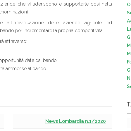
 aziende che vi aderiscono e supportarle così nella
O
enominazioni.
S
A
all’individuazione delle aziende agricole ed
L
bando per incrementare la propria competitività.
G
à attraverso:
M
M
 opportunità date dal bando;
F
ività ammesse al bando.
G
N
S
T
News Lombardia n.1/2020