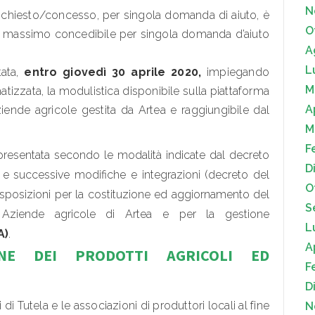
N
ichiesto/concesso, per singola domanda di aiuto, è
O
to massimo concedibile per singola domanda d’aiuto
A
L
tata,
entro giovedì 30 aprile 2020,
impiegando
M
izzata, la modulistica disponibile sulla piattaforma
A
iende agricole gestita da Artea e raggiungibile dal
M
F
resentata secondo le modalità indicate dal decreto
D
5 e successive modifiche e integrazioni (decreto del
O
isposizioni per la costituzione ed aggiornamento del
S
e Aziende agricole di Artea e per la gestione
L
A)
.
A
ONE DEI PRODOTTI AGRICOLI ED
F
D
 Tutela e le associazioni di produttori locali al fine
N