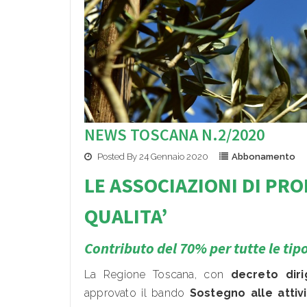
NEWS TOSCANA N.2/2020
Posted By 24 Gennaio 2020
Abbonamento
LE ASSOCI
AZIONI DI PR
QUALITA’
Contributo del 70% per tutte le tipo
La Regione Toscana, con
decreto dir
approvato il bando
Sostegno alle attiv