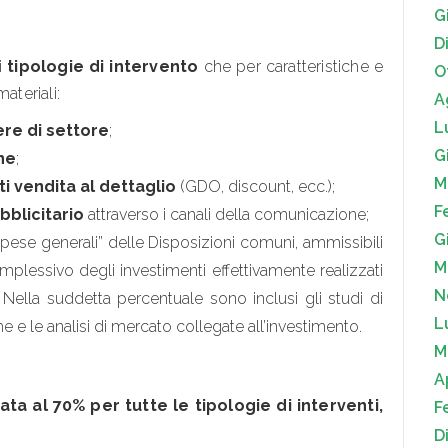
G
D
i
tipologie di intervento
che per caratteristiche e
O
ateriali:
A
L
ere di settore
;
G
ne
;
M
i vendita al dettaglio
(GDO, discount, ecc.);
F
bblicitario
attraverso i canali della comunicazione;
G
Spese generali” delle Disposizioni comuni, ammissibili
M
mplessivo degli investimenti effettivamente realizzati
N
. Nella suddetta percentuale sono inclusi gli studi di
L
che e le analisi di mercato collegate all’investimento.
M
A
sata
al 70% per tutte le tipologie di interventi,
F
D