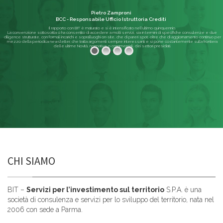
Pietro Zamproni
BCC - Responsabile Ufficio Istruttoria Crediti
Il rapporto con BIT è maturato e si è intensificato nell'ultimo quinquennio.
La convenzione sottoscritta ci ha consentito di accedere a molti servizi, sia in termini di specifiche consulenze e due
diligence strutturate, con formali incarichi e sopralluoghi on-site, che di pareri spot; oltre che di aggiornamento continuo per
mezzo della periodica newsletter, che tratta argomenti sempre interessanti e si pone costantemente sulla frontiera
delle ultime Novità, normative o commerciali, dei settori presidiati.
Leggi di più
CHI SIAMO
BIT –
Servizi per l’investimento sul territorio
S.P.A. è una
società di consulenza e servizi per lo sviluppo del territorio, nata nel
2006 con sede a Parma.