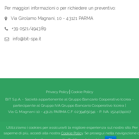
Per maggiori informazioni o per richiedere un preventivo:
Via Girolamo Magnani, 10 - 43121 PARMA
+39 0521/494389
info@bit-spa.it
Privacy Policy
Cookie Policy
BIT S.p.A. - Società appartenente al Gruppo Bancario Cooperativo Iccrea -
partecipante al Gruppo IVA Gruppo Bancario Cooperativo Iccrea |
Via G. Magnani 10 - 43121 PARMA C.F: 02394650341 - P. IVA: 15240741007
Utilizziamo i cookies per assicurarti la migliore esperienza sul nostro sito. Per
saperne di più, accedi alla nostra
Cookie Policy
. Se prosegui nella navigazione d