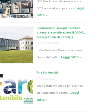
BCC Garda, in collaborazione con
BIT, ha avviato un percorso …
Leggi
tutto »
Centromarca Banca prima BCC ad
ottenere la certificazione ISO 50001
per la gestione dell’energia
19 Dicembre 2024
CentroMarca Banca è la prima
Banca di Credito …
Leggi tutto »
Fare Sostenibile
6 Ottobre 2022
Siamo stati invitati da Emil Banca
ad approfondire il tema …
Leggi
tutto »