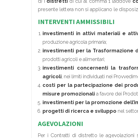
d) i
distretti
di cui al comma 1 laddove
co
presente lettera non si applicano le disposi
INTERVENTI AMMISSIBILI
investimenti in attivi materiali e atti
produzione agricola primaria;
investimenti per la Trasformazione d
prodotti agricoli e alimentari;
investimenti concernenti la trasfor
agricoli
, nei limiti individuati nei Provvedim
costi per la partecipazione dei produt
misure promozionali
a favore dei Prodott
investimenti per la promozione dell’im
progetti di ricerca e sviluppo
nel setto
AGEVOLAZIONI
Per i Contratti di distretto le agevolazio