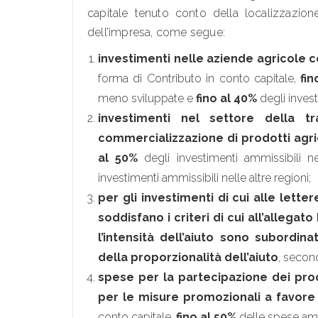
capitale tenuto conto della localizzazione
dell’impresa, come segue:
investimenti nelle aziende agricole c
forma di Contributo in conto capitale,
fin
meno sviluppate e
fino al 40%
degli invest
investimenti nel settore della tr
commercializzazione di prodotti agri
al 50%
degli investimenti ammissibili 
investimenti ammissibili nelle altre regioni;
per gli investimenti di cui alle lette
soddisfano i criteri di cui all’allega
l’intensità dell’aiuto sono subordinat
della proporzionalità dell’aiuto
, second
spese per la partecipazione dei produt
per le misure promozionali a favore 
conto capitale,
fino al 50%
delle spese amm