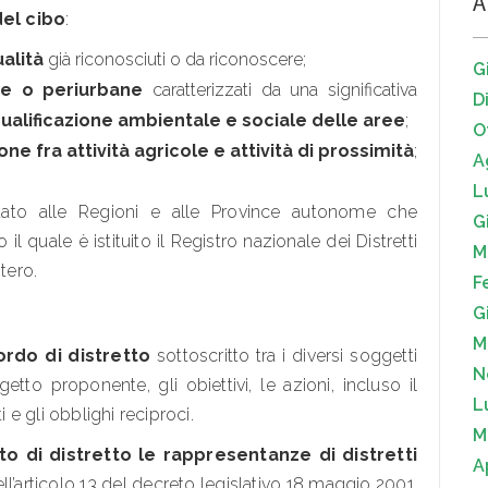
A
del cibo
:
ualità
già riconosciuti o da riconoscere;
G
ane o periurbane
caratterizzati da una significativa
D
riqualificazione ambientale e sociale delle aree
;
O
ione fra attività agricole e attività di prossimità
;
A
L
fidato alle Regioni e alle Province autonome che
G
 quale è istituito il Registro nazionale dei Distretti
M
tero.
F
G
M
rdo di distretto
sottoscritto tra i diversi soggetti
N
getto proponente, gli obiettivi, le azioni, incluso il
L
i e gli obblighi reciproci.
M
o di distretto le rappresentanze di distretti
A
ell’articolo 13 del decreto legislativo 18 maggio 2001,