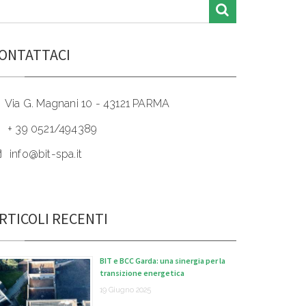
ONTATTACI
Via G. Magnani 10 - 43121 PARMA
+ 39 0521/494389
info@bit-spa.it
RTICOLI RECENTI
BIT e BCC Garda: una sinergia per la
transizione energetica
19 Giugno 2025