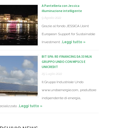
A Pantelleria con Jessica
illuminazione intelligente
9 Agosto 2022
Grazie al fondo JESSICA (Joint
European Support for Sustainable
Investment …
Leggi tutto »
BIT SPA: RE-FINANCING DA 33 MLN
GRUPPO UNDO CON MPSCS E
UNICREDIT
29 Luglio 2022
Il Gruppo Industriale Undo
www.undoenergie.com, produttore
indipendente di energia,
ecializzato …
Leggi tutto »