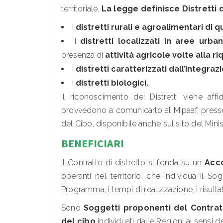
territoriale.
La legge definisce Distretti 
i
distretti rurali e agroalimentari di q
i
distretti localizzati in aree urb
presenza di
attività agricole volte alla 
i
distretti caratterizzati dall’integraz
i
distretti biologici.
Il riconoscimento dei Distretti viene af
provvedono a comunicarlo al Mipaaf, presso il
del Cibo, disponibile anche sul sito del Minis
BENEFICIARI
Il Contratto di distretto si fonda su un
Acco
operanti nel territorio, che individua il Sog
Programma, i tempi di realizzazione, i risultat
Sono
Soggetti proponenti del Contratt
del cibo
individuati dalle Regioni ai sensi d