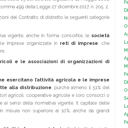
F
, comma 499 della Legge 27 dicembre 2017, n. 205. 2.
D
oni del Contratto di distretto le seguenti categorie
N
O
A
va vigente, anche in forma consortile, le
società
L
le imprese organizzate in
reti di imprese
, che
M
re;
A
ricoli e le associazioni di organizzazioni di
M
F
he esercitano l’attività agricola e le imprese
D
te alla distribuzione
, purché almeno il 51% del
O
ori agricoli, cooperative agricole e loro consorzi o
S
 ai sensi della normativa vigente. Il capitale delle
L
in misura non superiore al 10%, anche da grandi
A
F