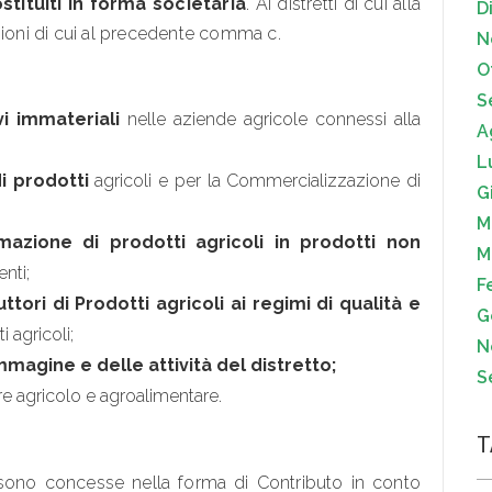
stituiti in forma societaria
. Ai distretti di cui alla
D
zioni di cui al precedente comma c.
N
O
S
vi immateriali
nelle aziende agricole connessi alla
A
L
i prodotti
agricoli e per la Commercializzazione di
G
M
mazione di prodotti agricoli in prodotti non
M
enti;
F
tori di Prodotti agricoli ai regimi di qualità e
G
i agricoli;
N
magine e delle attività del distretto;
S
re agricolo e agroalimentare.
T
ni sono concesse nella forma di Contributo in conto