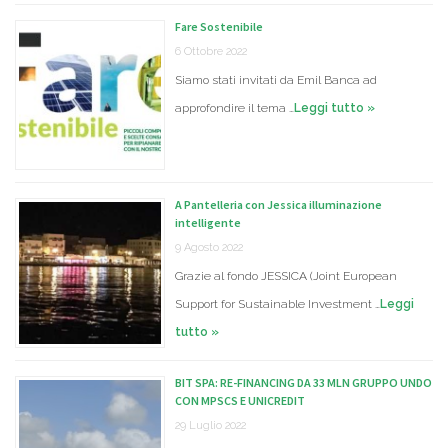
Fare Sostenibile
6 Ottobre 2022
Siamo stati invitati da Emil Banca ad
approfondire il tema …
Leggi tutto »
A Pantelleria con Jessica illuminazione
intelligente
9 Agosto 2022
Grazie al fondo JESSICA (Joint European
Support for Sustainable Investment …
Leggi
tutto »
BIT SPA: RE-FINANCING DA 33 MLN GRUPPO UNDO
CON MPSCS E UNICREDIT
29 Luglio 2022