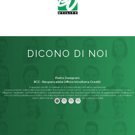
DICONO DI NOI
Pietro Zamproni
BCC - Responsabile Ufficio Istruttoria Crediti
Il rapporto con BIT è maturato e si è intensificato nell'ultimo quinquennio.
La convenzione sottoscritta ci ha consentito di accedere a molti servizi, sia in termini di specifiche consulenze e due
diligence strutturate, con formali incarichi e sopralluoghi on-site, che di pareri spot; oltre che di aggiornamento continuo per
mezzo della periodica newsletter, che tratta argomenti sempre interessanti e si pone costantemente sulla frontiera
delle ultime Novità, normative o commerciali, dei settori presidiati.
Leggi di più