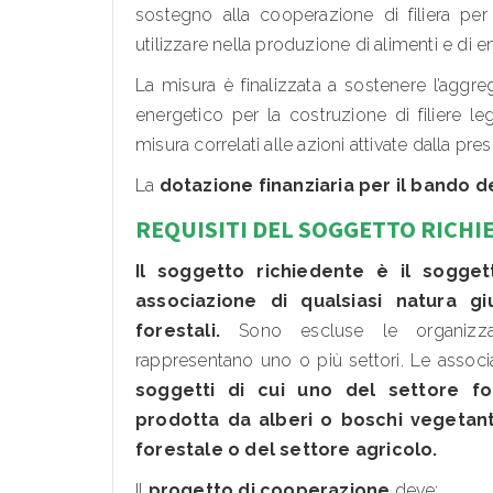
sostegno alla cooperazione di filiera pe
utilizzare nella produzione di alimenti e di en
La misura è finalizzata a sostenere l’aggre
energetico per la costruzione di filiere l
misura correlati alle azioni attivate dalla pr
La
dotazione finanziaria per il bando d
REQUISITI DEL SOGGETTO RICHI
Il soggetto richiedente è il sogget
associazione di qualsiasi natura giu
forestali.
Sono escluse le organizzaz
rappresentano uno o più settori. Le assoc
soggetti di cui uno del settore fo
prodotta da alberi o boschi vegetant
forestale o del settore agricolo.
Il
progetto di cooperazione
deve: