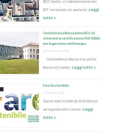
BCC Garda, in collaborazione con
BIT, ha avviato un percorso …
Leggi
tutto »
Centromarca Banca prima BCC ad
ottenere la certificazione ISO 50001
per la gestione dell’energia
19 Dicembre 2024
CentroMarca Banca è la prima
Banca di Credito …
Leggi tutto »
Fare Sostenibile
6 Ottobre 2022
Siamo stati invitati da Emil Banca
ad approfondire il tema …
Leggi
tutto »