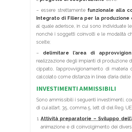
– essere strettamente
funzionale alla 
Integrato di Filiera per la produzione
al quale aderisce, in cui sono individuate le 
nonché i soggetti coinvolti e le modalità c
scelte;
–
delimitare l’area di approvvigi
realizzazione degli impianti di produzione d
cippato, l’approvvigionamento di materi
calcolato come distanza in linea d’aria dell
INVESTIMENTI AMMISSIBILI
Sono ammissibili i seguenti investimenti, co
di cui all’art. 35, comma 5, lett d) del Reg. 
Attività preparatorie – Sviluppo dell
animazione e di coinvolgimento dei diversi 