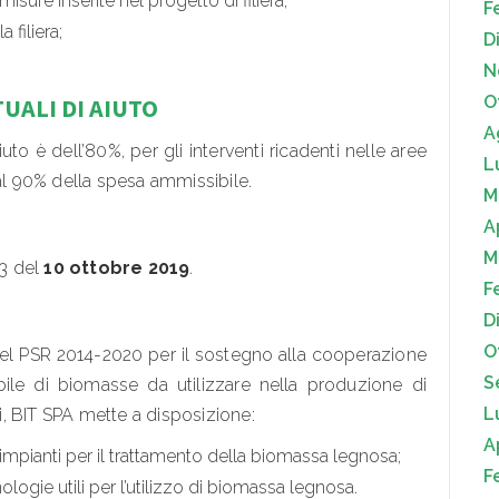
misure inserite nel progetto di filiera;
F
 filiera;
D
N
O
UALI DI AIUTO
A
aiuto è dell’80%, per gli interventi ricadenti nelle aree
L
 al 90% della spesa ammissibile.
M
A
M
3 del
10 ottobre 2019
.
F
D
O
 del PSR 2014-2020 per il sostegno alla cooperazione
S
ibile di biomasse da utilizzare nella produzione di
L
li, BIT SPA mette a disposizione:
A
li impianti per il trattamento della biomassa legnosa;
F
logie utili per l’utilizzo di biomassa legnosa.