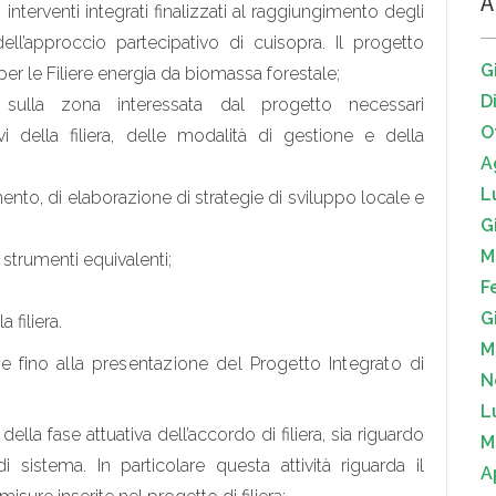
A
 interventi integrati finalizzati al raggiungimento degli
i dell’approccio partecipativo di cuisopra. Il progetto
G
per le Filiere energia da biomassa forestale;
D
i sulla zona interessata dal progetto necessari
O
ivi della filiera, delle modalità di gestione e della
A
L
ento, di elaborazione di strategie di sviluppo locale e
G
M
 strumenti equivalenti;
F
G
 filiera.
M
e fino alla presentazione del Progetto Integrato di
N
L
della fase attuativa dell’accordo di filiera, sia riguardo
M
i sistema. In particolare questa attività riguarda il
A