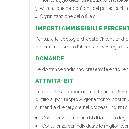
monitoraggio della fase attuativa di tutte le 
Animazione nei confronti dei partecipanti alla
Organizzazione della filiera.
IMPORTI AMMISSIBILI E PERCENT
Per tutte le tipologie di costo l’intensità di 
del cratere sismico l’aliquota di sostegno è
DOMANDE
Le domande andranno presentate entro le 1
ATTIVITA’ BIT
In relazione all’opportunità del bando 16.6
di filiera per l’approvvigionamento sosten
alimenti e di energia e nei processi industria
Consulenza per le analisi di fattibilità deg
Consulenza per individuare le migliori tecno