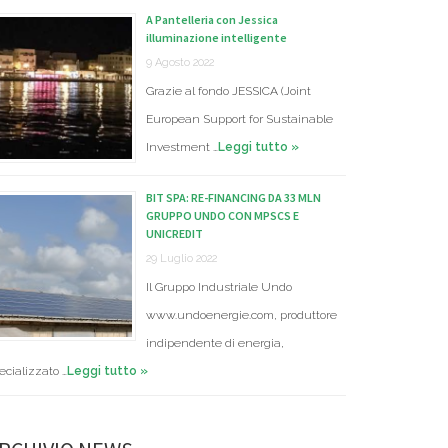
A Pantelleria con Jessica
illuminazione intelligente
9 Agosto 2022
Grazie al fondo JESSICA (Joint
European Support for Sustainable
Investment …
Leggi tutto »
BIT SPA: RE-FINANCING DA 33 MLN
GRUPPO UNDO CON MPSCS E
UNICREDIT
29 Luglio 2022
Il Gruppo Industriale Undo
www.undoenergie.com, produttore
indipendente di energia,
ecializzato …
Leggi tutto »