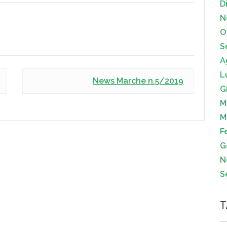
D
N
O
S
A
L
News Marche n.5/2019
G
M
M
F
G
N
S
T