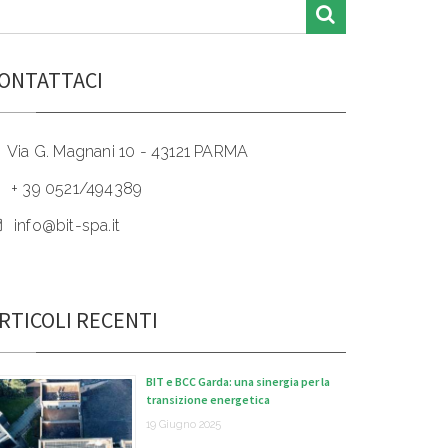
ONTATTACI
Via G. Magnani 10 - 43121 PARMA
+ 39 0521/494389
info@bit-spa.it
RTICOLI RECENTI
BIT e BCC Garda: una sinergia per la
transizione energetica
19 Giugno 2025