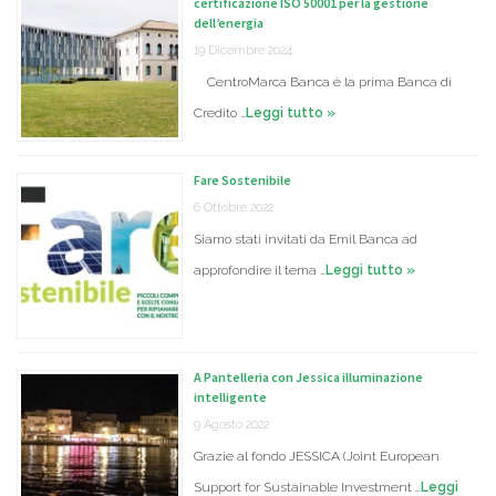
certificazione ISO 50001 per la gestione
dell’energia
19 Dicembre 2024
CentroMarca Banca è la prima Banca di
Credito …
Leggi tutto »
Fare Sostenibile
6 Ottobre 2022
Siamo stati invitati da Emil Banca ad
approfondire il tema …
Leggi tutto »
A Pantelleria con Jessica illuminazione
intelligente
9 Agosto 2022
Grazie al fondo JESSICA (Joint European
Support for Sustainable Investment …
Leggi