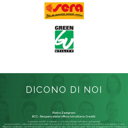
DICONO DI NOI
Pietro Zamproni
BCC - Responsabile Ufficio Istruttoria Crediti
Il rapporto con BIT è maturato e si è intensificato nell'ultimo quinquennio.
La convenzione sottoscritta ci ha consentito di accedere a molti servizi, sia in termini di specifiche consulenze e due
diligence strutturate, con formali incarichi e sopralluoghi on-site, che di pareri spot; oltre che di aggiornamento continuo per