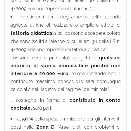
sono iscritti all’elenco di cui all’art. 30 della LR n.
4/2009 sezione “operatori agrituristici”;
investimenti per l’adeguamento delle aziende
agricole al fine di realizzare o ampliare attività di
fattoria didattica
a cui possono accedere coloro
che sono iscritti all’elenco di cui all’art. 30 della LR n.
4/2009 sezione “operatori di fattoria didattica”.
Possono essere presentati progetti di
qualsiasi
importo di spesa ammissibile purché non
inferiore a
20.000 Euro
, fermo restando che il
contributo massimo concedibile sarà comunque
calcolato nel rispetto del regime “de minimis”.
Il sostegno, in forma di
contributo in conto
capitale
, sarà pari:
al
50 %
della spesa ammissibile per gli interventi
posti nella
Zona D
”Aree rurali con problemi di