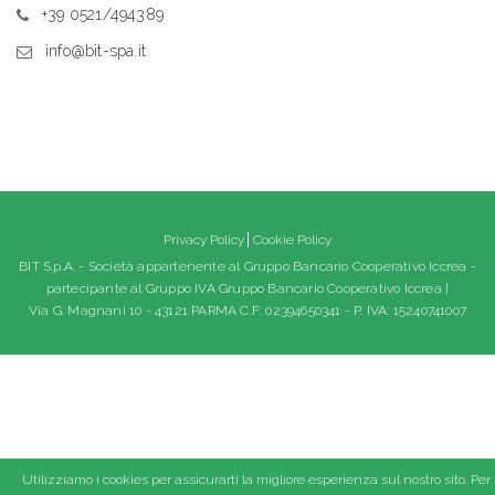
+39 0521/494389
info@bit-spa.it
Privacy Policy
Cookie Policy
BIT S.p.A. - Società appartenente al Gruppo Bancario Cooperativo Iccrea -
partecipante al Gruppo IVA Gruppo Bancario Cooperativo Iccrea |
Via G. Magnani 10 - 43121 PARMA C.F: 02394650341 - P. IVA: 15240741007
Utilizziamo i cookies per assicurarti la migliore esperienza sul nostro sito. Per