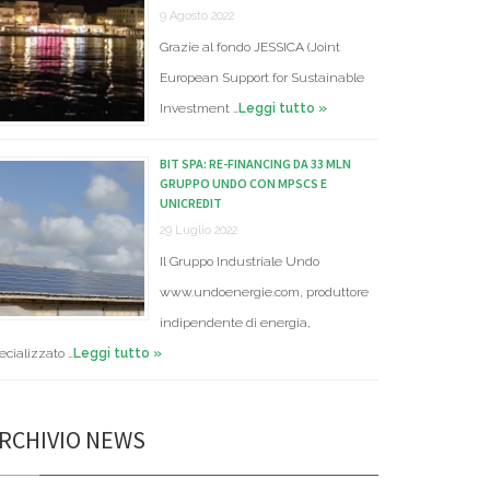
9 Agosto 2022
Grazie al fondo JESSICA (Joint
European Support for Sustainable
Investment …
Leggi tutto »
BIT SPA: RE-FINANCING DA 33 MLN
GRUPPO UNDO CON MPSCS E
UNICREDIT
29 Luglio 2022
Il Gruppo Industriale Undo
www.undoenergie.com, produttore
indipendente di energia,
ecializzato …
Leggi tutto »
RCHIVIO NEWS