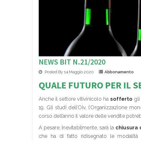
NEWS BIT N.21/2020
Posted By 14 Maggio 2020
Abbonamento
QUALE FUTURO PER IL S
Anche il settore vitivinicolo ha
sofferto
gli
19. Gli studi dell’Oiv, l’Organizzazione mon
corso dell’anno il valore delle vendite potre
A pesare, inevitabilmente, sarà la
chiusura 
che ha di fatto ridisegnato le modalità