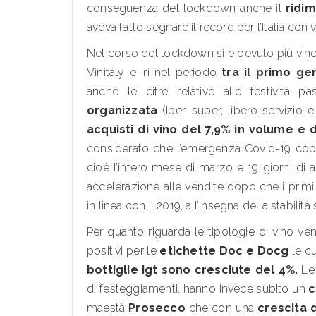
conseguenza del lockdown anche il
ridi
aveva fatto segnare il record per l’Italia con va
Nel corso del lockdown si è bevuto più vino
Vinitaly e Iri nel periodo
tra il primo ge
anche le cifre relative alle festività p
organizzata
(Iper, super, libero servizio
acquisti di vino del 7,9% in volume e 
considerato che l’emergenza Covid-19 co
cioè l’intero mese di marzo e 19 giorni di 
accelerazione alle vendite dopo che i primi 
in linea con il 2019, all’insegna della stabili
Per quanto riguarda le tipologie di vino ven
positivi per le
etichette Doc e Docg
le c
bottiglie Igt sono cresciute del 4%.
Le 
di festeggiamenti, hanno invece subito un
c
maestà
Prosecco
che con una
crescita d