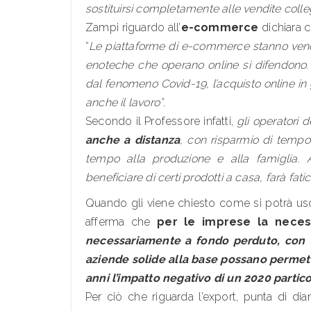
sostituirsi completamente alle vendite colleg
Zampi riguardo all’
e-commerce
dichiara c
“
Le piattaforme di e-commerce stanno vende
enoteche che operano online si difendono. 
dal fenomeno Covid-19, l’acquisto online in
anche il lavoro”
.
Secondo il Professore infatti,
gli operatori 
anche a distanza
, con risparmio di tempo,
tempo alla produzione e alla famiglia. 
beneficiare di certi prodotti a casa, farà fatic
Quando gli viene chiesto come si potrà uscir
afferma che
per le imprese la necess
necessariamente a fondo perduto, con ta
aziende solide alla base possano permette
anni l’impatto negativo di un 2020 partico
Per ciò che riguarda l’export, punta di d