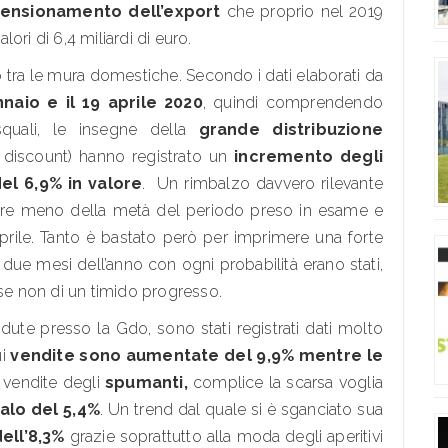
mensionamento dell’export
che proprio nel 2019
lori di 6,4 miliardi di euro.
 tra le mura domestiche. Secondo i dati elaborati da
nnaio e il 19 aprile 2020
, quindi comprendendo
asquali, le insegne della
grande distribuzione
 e discount) hanno registrato un
incremento degli
del 6,9% in valore
. Un rimbalzo davvero rilevante
pre meno della metà del periodo preso in esame e
aprile. Tanto è bastato però per imprimere una forte
due mesi dell’anno con ogni probabilità erano stati,
tà se non di un timido progresso.
dute presso la Gdo, sono stati registrati dati molto
ui
vendite sono aumentate del 9,9% mentre le
vendite degli
spumanti,
complice la scarsa voglia
alo del 5,4%
. Un trend dal quale si è sganciato sua
ell’8,3%
grazie soprattutto alla moda degli aperitivi