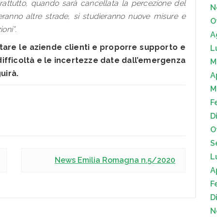
attutto, quando sarà cancellata la percezione del
N
eranno altre strade, si studieranno nuove misure e
O
ioni”
.
A
are le aziende clienti e proporre supporto e
L
difficoltà e le incertezze date dall’emergenza
M
uirà.
A
M
F
D
O
S
L
News Emilia Romagna n.5/2020
A
F
D
N