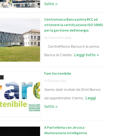
tutto »
Centromarca Banca prima BCC ad
ottenere la certificazione ISO 50001
per la gestione dell’energia
19 Dicembre 2024
CentroMarca Banca è la prima
Banca di Credito …
Leggi tutto »
Fare Sostenibile
6 Ottobre 2022
Siamo stati invitati da Emil Banca
ad approfondire il tema …
Leggi
tutto »
A Pantelleria con Jessica
illuminazione intelligente