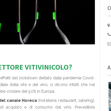
C
ETTORE VITIVINICOLO?
A
 effetti del lockdown dettato dalla pandemia Covid-
diale della vite e del vino, ci dicono infatti che nel
bbe crollare del 50% in Europa.
del canale Horeca
(hotellerie, restaurant, catering),
 di acquisto e di consumo del vino. Prevedibile