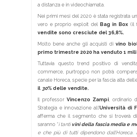
a distanza e in videochiamata.
Nei primi mesi del 2020 è stata registrata u
vero e proprio exploit del
Bag in Box
(il
vendite sono cresciute del 36,8%.
Molto bene anche gli acquisti di
vino bio
primo trimestre 2020 ha venduto 1 mili
Tuttavia questo trend positivo di vendi
commerce, purtroppo non potrà compensar
canale Horeca, specie per la fascia alta dell
il
30
% delle vendite.
Il professor
Vincenzo Zampi
, ordinario
Strategia e innovazione all’
Università di 
afferma che il segmento che si troverà d
saranno “
i tanti
vini della fascia media e m
e che più di tutti dipendono dall’Horeca. 