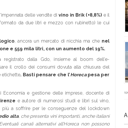
n’impennata delle vendite di
vino in Brik (+8,8%)
e il
 formato da due litri e mezzo con rubinetto) le cui
logico
, ancora un mercato di nicchia ma che
nel
one e 559 mila litri, con un aumento del 19%.
ta registrato dalla Gdo, insieme al boom dell’e-
e il crollo dei consumi dovuta alla chiusura del
e etichette
. Basti pensare che l’
Horeca
pesa per
 di Economia e gestione delle imprese, docente di
sp
Firenze
e autore di numerosi studi e libri sul vino,
i più a soffrire per le conseguenze del lockdown
A
edio alta
, che presenta vini importanti, anche italiani
Eventuali canali alternativi all’Horeca non possono