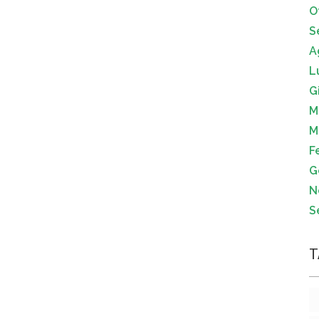
O
S
A
L
G
M
M
F
G
N
S
T