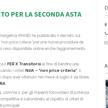
C
ETO PER LA SECONDA ASTA
 Energetica (MASE) ha pubblicato il decreto sul
i
“non price criteria”
per una nuova procedura da
to reso disponibile online anche l’aggiornamento
ca il
FER X Transitorio
al fine di bandire una
A
icando i criteri
NzIA – “non price criteria”
. Il
, dopo aver ottenuto nel mese di luglio il via libera
ERA
.
 1, comma 2: per gli impianti fotovoltaici di potenza
ompetitiva è subordinato al rispetto di criteri di
 principali: