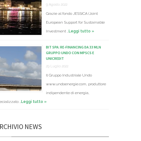
9 Agosto 2022
Grazie al fondo JESSICA (Joint
European Support for Sustainable
Investment …
Leggi tutto »
BIT SPA: RE-FINANCING DA 33 MLN
GRUPPO UNDO CON MPSCS E
UNICREDIT
29 Luglio 2022
Il Gruppo Industriale Undo
www.undoenergie.com, produttore
indipendente di energia,
ecializzato …
Leggi tutto »
RCHIVIO NEWS