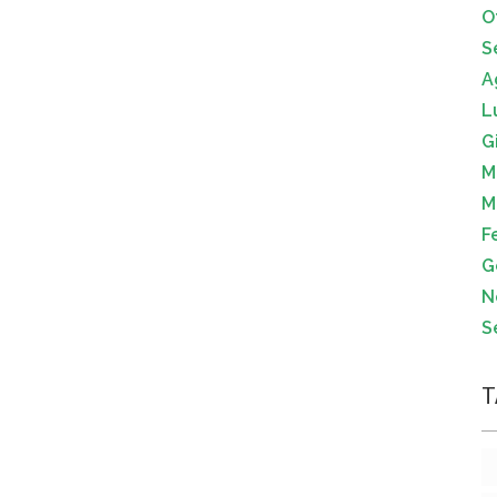
O
S
A
L
G
M
M
F
G
N
S
T