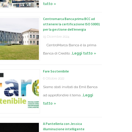
tutto »
Centromarca Banca prima BCC ad
ottenere la certificazione ISO 50001
per la gestione dell’energia
19 Dicembre 2024
CentroMarca Banca è la prima
Banca di Credito …
Leggi tutto »
Fare Sostenibile
6 Ottobre 2022
Siamo stati invitati da Emil Banca
ad approfondire il tema …
Leggi
tutto »
A Pantelleria con Jessica
illuminazione intelligente