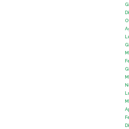
G
D
O
A
L
G
M
F
G
M
N
L
M
A
F
D