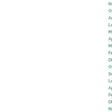
N
O
A
L
M
A
M
F
D
O
S
L
A
F
D
N