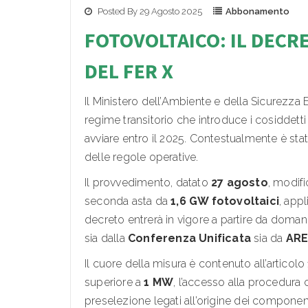
Posted By 29 Agosto 2025
Abbonamento
FOTOVOLTAICO: IL DECR
DEL FER X
Il Ministero dell’Ambiente e della Sicurezza
regime transitorio che introduce i cosiddett
avviare entro il 2025. Contestualmente è sta
delle regole operative.
Il provvedimento, datato
27 agosto
, modifi
seconda asta da
1,6 GW fotovoltaici
, appl
decreto entrerà in vigore a partire da domani
sia dalla
Conferenza Unificata
sia da
AR
Il cuore della misura è contenuto all’articolo
superiore a
1 MW
, l’accesso alla procedura c
preselezione legati all’origine dei componenti