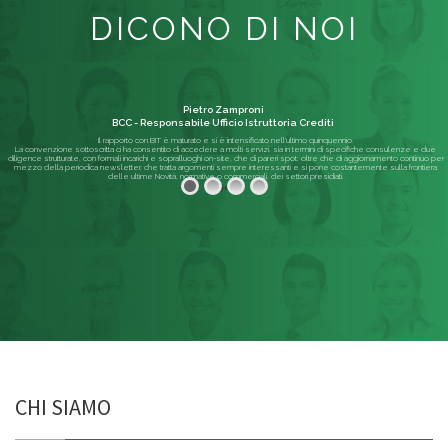
DICONO DI NOI
Pietro Zamproni
BCC - Responsabile Ufficio Istruttoria Crediti
Il rapporto con BIT è maturato e si è intensificato nell'ultimo quinquennio.
La convenzione sottoscritta ci ha consentito di accedere a molti servizi, sia in termini di specifiche consulenze e due
diligence strutturate, con formali incarichi e sopralluoghi on-site, che di pareri spot; oltre che di aggiornamento continuo per
mezzo della periodica newsletter, che tratta argomenti sempre interessanti e si pone costantemente sulla frontiera
delle ultime Novità, normative o commerciali, dei settori presidiati.
Leggi di più
CHI SIAMO