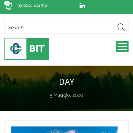
+39 (0)521 494389
DAY
5 Maggio, 2020