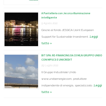
A Pantelleria con Jessica illuminazione
intelligente
9 Agosto 2022
Grazie al fondo JESSICA (Joint European
Support for Sustainable Investment …
Leggi
tutto »
BIT SPA: RE-FINANCING DA 33 MLN GRUPPO UNDO
CON MPSCS E UNICREDIT
29 Luglio 2022
Il Gruppo Industriale Undo
www.undoenergie.com, produttore
indipendente di energia, specializzato …
Leggi
tutto »