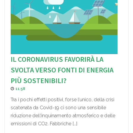
IL CORONAVIRUS FAVORIRÀ LA
SVOLTA VERSO FONTI DI ENERGIA
PIÙ SOSTENIBILI?
11:58
Tra i pochi effetti positivi, forse l’unico, della crisi
scatenata da Covid-19 ci sono una sensibile
riduzione dell’inquinamento atmosferico e delle
emissioni di CO2. Fabbriche […]