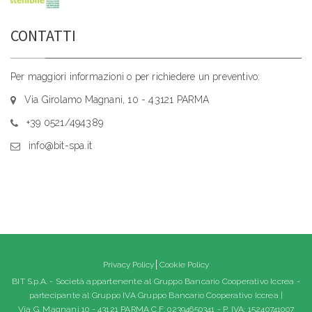
CONTATTI
Per maggiori informazioni o per richiedere un preventivo:
Via Girolamo Magnani, 10 - 43121 PARMA
+39 0521/494389
info@bit-spa.it
Privacy Policy
Cookie Policy
BIT S.p.A. - Società appartenente al Gruppo Bancario Cooperativo Iccrea -
partecipante al Gruppo IVA Gruppo Bancario Cooperativo Iccrea |
Via G. Magnani 10 - 43121 PARMA C.F: 02394650341 - P. IVA: 15240741007