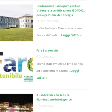
Centromarca Banca prima BCC ad
ottenere la certificazione ISO 50001
per la gestione dell’energia
19 Dicembre 2024
CentroMarca Banca è la prima
Banca di Credito …
Leggi tutto »
Fare Sostenibile
6 Ottobre 2022
Siamo stati invitati da Emil Banca
ad approfondire il tema …
Leggi
tutto »
A Pantelleria con Jessica
illuminazione intelligente
9 Agosto 2022