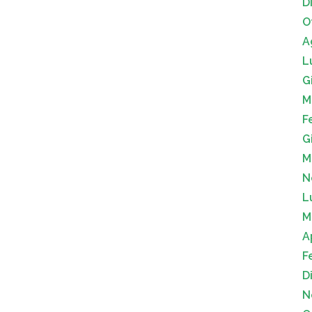
D
O
A
L
G
M
F
G
M
N
L
M
A
F
D
N