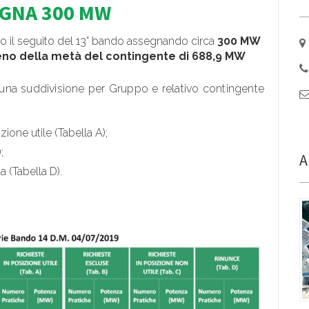
EGNA 300 MW
o il seguito del 13° bando assegnando circa
300 MW
no della metà del contingente di 688,9 MW
 una suddivisione per Gruppo e relativo contingente
izione utile (Tabella A);
;
A
a (Tabella D).