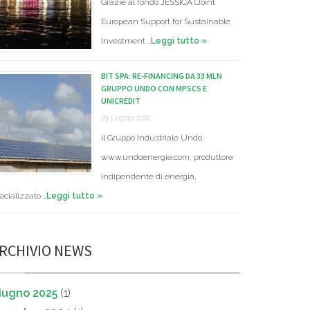
Grazie al fondo JESSICA (Joint
European Support for Sustainable
Investment …
Leggi tutto »
BIT SPA: RE-FINANCING DA 33 MLN
GRUPPO UNDO CON MPSCS E
UNICREDIT
29 Luglio 2022
Il Gruppo Industriale Undo
www.undoenergie.com, produttore
indipendente di energia,
ecializzato …
Leggi tutto »
RCHIVIO NEWS
iugno 2025
(1)