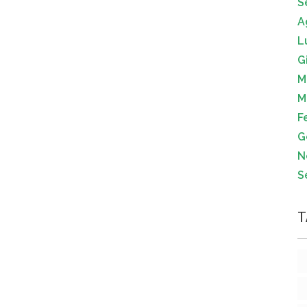
S
A
L
G
M
M
F
G
N
S
T