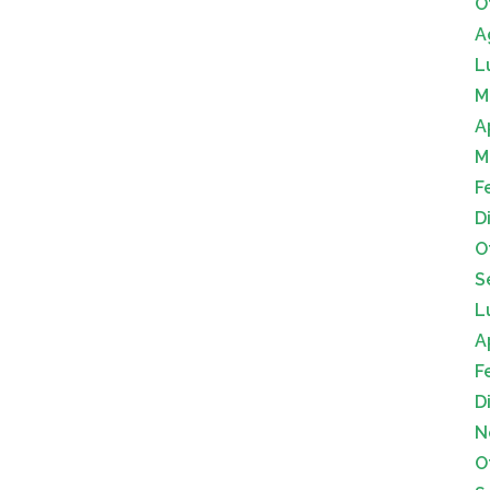
O
A
L
M
A
M
F
D
O
S
L
A
F
D
N
O