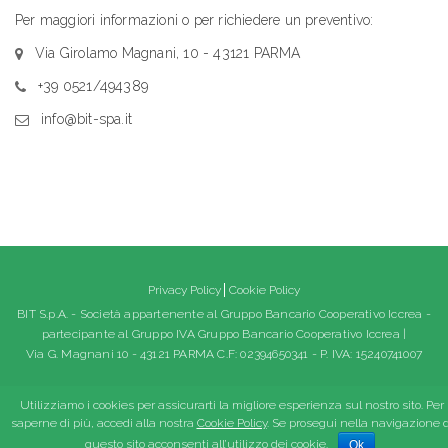
Per maggiori informazioni o per richiedere un preventivo:
Via Girolamo Magnani, 10 - 43121 PARMA
+39 0521/494389
info@bit-spa.it
Privacy Policy
Cookie Policy
BIT S.p.A. - Società appartenente al Gruppo Bancario Cooperativo Iccrea -
partecipante al Gruppo IVA Gruppo Bancario Cooperativo Iccrea |
Via G. Magnani 10 - 43121 PARMA C.F: 02394650341 - P. IVA: 15240741007
Utilizziamo i cookies per assicurarti la migliore esperienza sul nostro sito. Per
saperne di più, accedi alla nostra
Cookie Policy
. Se prosegui nella navigazione d
questo sito acconsenti all’utilizzo dei cookie.
Ok