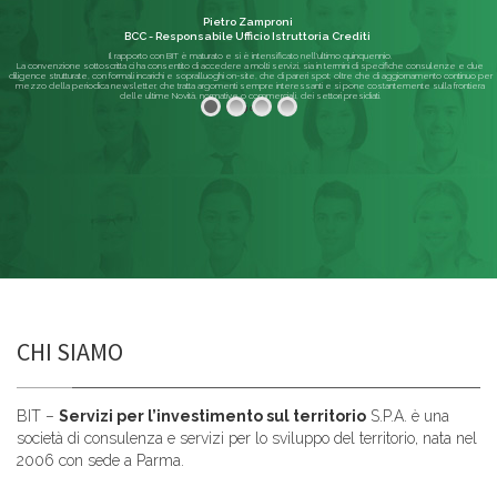
Pietro Zamproni
BCC - Responsabile Ufficio Istruttoria Crediti
Il rapporto con BIT è maturato e si è intensificato nell'ultimo quinquennio.
La convenzione sottoscritta ci ha consentito di accedere a molti servizi, sia in termini di specifiche consulenze e due
diligence strutturate, con formali incarichi e sopralluoghi on-site, che di pareri spot; oltre che di aggiornamento continuo per
mezzo della periodica newsletter, che tratta argomenti sempre interessanti e si pone costantemente sulla frontiera
delle ultime Novità, normative o commerciali, dei settori presidiati.
Leggi di più
CHI SIAMO
BIT –
Servizi per l’investimento sul territorio
S.P.A. è una
società di consulenza e servizi per lo sviluppo del territorio, nata nel
2006 con sede a Parma.