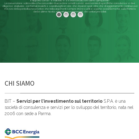
Il rapporto con BIT è maturato e si è intensificato nell'ultimo quinquennio.
La convenzione sottoscritta ci ha consentito di accedere a molti servizi, sia in termini di specifiche consulenze e due
diligence strutturate, con formali incarichi e sopralluoghi on-site, che di pareri spot; oltre che di aggiornamento continuo per
mezzo della periodica newsletter, che tratta argomenti sempre interessanti e si pone costantemente sulla frontiera
delle ultime Novità, normative o commerciali, dei settori presidiati.
Leggi di più
CHI SIAMO
BIT –
Servizi per l’investimento sul territorio
S.P.A. è una
società di consulenza e servizi per lo sviluppo del territorio, nata nel
2006 con sede a Parma.