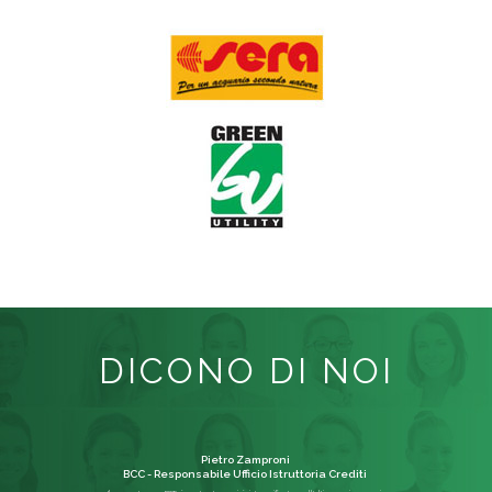
DICONO DI NOI
Pietro Zamproni
BCC - Responsabile Ufficio Istruttoria Crediti