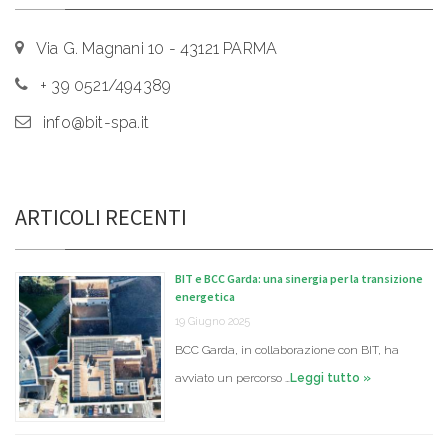
Via G. Magnani 10 - 43121 PARMA
+ 39 0521/494389
info@bit-spa.it
ARTICOLI RECENTI
BIT e BCC Garda: una sinergia per la transizione
energetica
19 Giugno 2025
BCC Garda, in collaborazione con BIT, ha
avviato un percorso …
Leggi tutto »