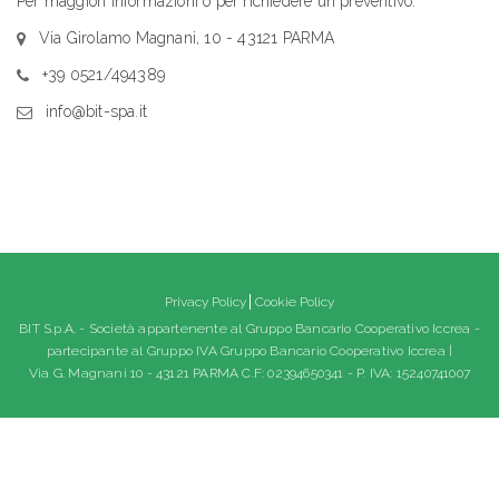
Per maggiori informazioni o per richiedere un preventivo:
Via Girolamo Magnani, 10 - 43121 PARMA
+39 0521/494389
info@bit-spa.it
Privacy Policy
Cookie Policy
BIT S.p.A. - Società appartenente al Gruppo Bancario Cooperativo Iccrea -
partecipante al Gruppo IVA Gruppo Bancario Cooperativo Iccrea |
Via G. Magnani 10 - 43121 PARMA C.F: 02394650341 - P. IVA: 15240741007