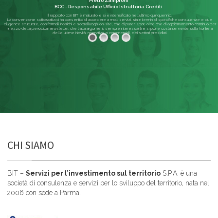
Pietro Zamproni
BCC - Responsabile Ufficio Istruttoria Crediti
Il rapporto con BIT è maturato e si è intensificato nell'ultimo quinquennio.
La convenzione sottoscritta ci ha consentito di accedere a molti servizi, sia in termini di specifiche consulenze e due
diligence strutturate, con formali incarichi e sopralluoghi on-site, che di pareri spot; oltre che di aggiornamento continuo per
mezzo della periodica newsletter, che tratta argomenti sempre interessanti e si pone costantemente sulla frontiera
delle ultime Novità, normative o commerciali, dei settori presidiati.
Leggi di più
CHI SIAMO
BIT –
Servizi per l’investimento sul territorio
S.P.A. è una
società di consulenza e servizi per lo sviluppo del territorio, nata nel
2006 con sede a Parma.